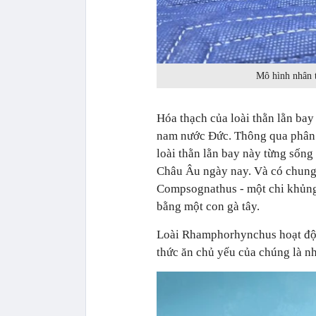
Mô hình nhân t
Hóa thạch của loài thằn lằn b
nam nước Đức. Thông qua phân t
loài thằn lằn bay này từng sống
Châu Âu ngày nay. Và có chung t
Compsognathus - một chi khủng 
bằng một con gà tây.
Loài Rhamphorhynchus hoạt động
thức ăn chủ yếu của chúng là n