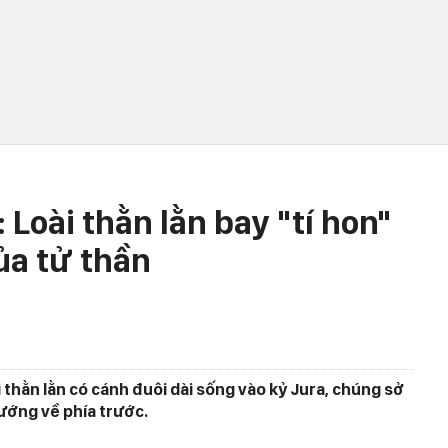
oài thằn lằn bay "tí hon"
ủa tử thần
thằn lằn có cánh đuôi dài sống vào kỷ Jura, chúng sở
ướng về phía trước.