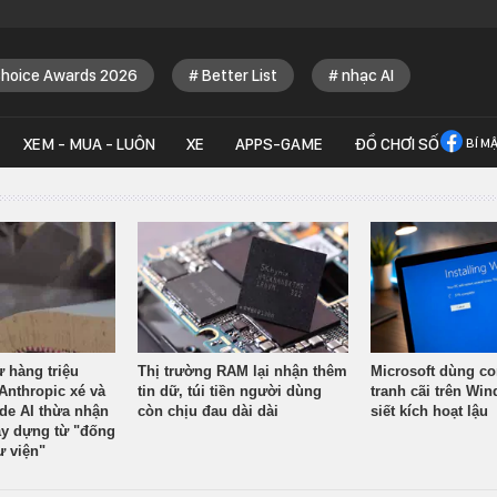
Choice Awards 2026
Better List
nhạc AI
XEM - MUA - LUÔN
XE
APPS-GAME
ĐỒ CHƠI SỐ
BÍ M
ừ hàng triệu
Thị trường RAM lại nhận thêm
Microsoft dùng co
Anthropic xé và
tin dữ, túi tiền người dùng
tranh cãi trên Wi
ude AI thừa nhận
còn chịu đau dài dài
siết kích hoạt lậu
y dựng từ "đống
ư viện"