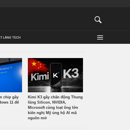
ẬT LÀNG TECH
n chip gây
Kimi K3 gây chấn động Thung
ndows 11 để
lũng Silicon, NVIDIA,
Microsoft cùng loạt ông lớn
kiến nghị Mỹ ủng hộ AI mã
nguồn mở