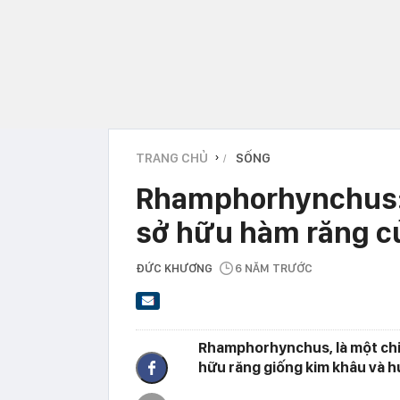
TRANG CHỦ
SỐNG
›
Rhamphorhynchus: L
sở hữu hàm răng c
ĐỨC KHƯƠNG
6 NĂM TRƯỚC
Rhamphorhynchus, là một chi 
hữu răng giống kim khâu và h