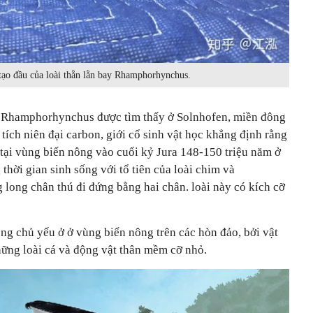
ạo đầu của loài thằn lằn bay Rhamphorhynchus.
ay Rhamphorhynchus được tìm thấy ở Solnhofen, miền đông
ích niên đại carbon, giới cổ sinh vật học khẳng định rằng
 tại vùng biển nông vào cuối kỷ Jura 148-150 triệu năm ở
hời gian sinh sống với tổ tiên của loài chim và
long chân thú đi đứng bằng hai chân. loài này có kích cỡ
 chủ yếu ở ở vùng biển nông trên các hòn đảo, bởi vật
hững loài cá và động vật thân mềm cỡ nhỏ.