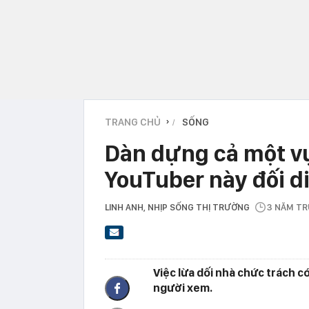
TRANG CHỦ
SỐNG
›
Dàn dựng cả một vụ
YouTuber này đối d
LINH ANH
, NHỊP SỐNG THỊ TRƯỜNG
3 NĂM T
Việc lừa dối nhà chức trách c
người xem.