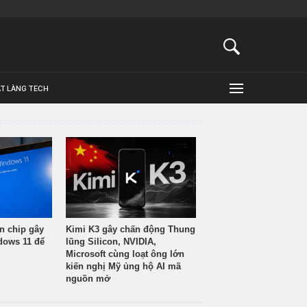
ẬT LÀNG TECH
n chip gây
Kimi K3 gây chấn động Thung
ndows 11 để
lũng Silicon, NVIDIA,
Microsoft cùng loạt ông lớn
kiến nghị Mỹ ủng hộ AI mã
nguồn mở