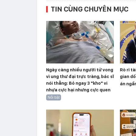
TIN CÙNG CHUYÊN MỤC
Ngày càng nhiều người tử vong
Rò rỉ t
vì ung thư đại trực tràng, bác sĩ
gian dố
nói thẳng: Bỏ ngay 3 "kho" vi
án ngầ
nhựa cực hại nhưng cực quen
Nổi bật