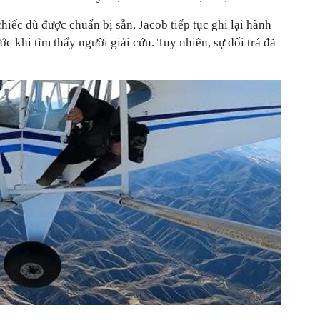
hiếc dù được chuẩn bị sẵn, Jacob tiếp tục ghi lại hành
ớc khi tìm thấy người giải cứu. Tuy nhiên, sự dối trá đã