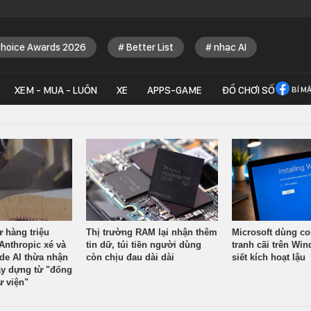
Choice Awards 2026
Better List
nhạc AI
XEM - MUA - LUÔN
XE
APPS-GAME
ĐỒ CHƠI SỐ
BÍ M
ừ hàng triệu
Thị trường RAM lại nhận thêm
Microsoft dùng co
Anthropic xé và
tin dữ, túi tiền người dùng
tranh cãi trên Wi
ude AI thừa nhận
còn chịu đau dài dài
siết kích hoạt lậu
y dựng từ "đống
ư viện"