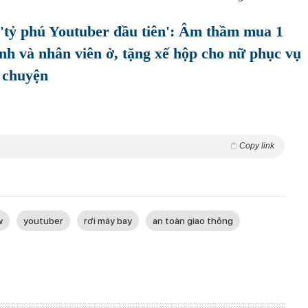
a 'tỷ phú Youtuber đầu tiên': Âm thầm mua 1
nh và nhân viên ở, tặng xế hộp cho nữ phục vụ
ò chuyện
Copy link
w
youtuber
rơi máy bay
an toàn giao thông