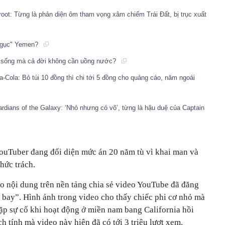
Groot: Từng là phản diện ôm tham vọng xâm chiếm Trái Đất, bị trục xuất
 ngục" Yemen?
ể sống mà cả đời không cần uồng nước?
-Cola: Bỏ túi 10 đồng thì chi tới 5 đồng cho quảng cáo, năm ngoái
rdians of the Galaxy: ‘Nhỏ nhưng có võ’, từng là hậu duệ của Captain
ouTuber đang đối diện mức án 20 năm tù vì khai man và
chức trách.
ạo nội dung trên nền tảng chia sẻ video YouTube đã đăng
y bay”. Hình ảnh trong video cho thấy chiếc phi cơ nhỏ mà
p sự cố khi hoạt động ở miền nam bang California hồi
h tính mà video này hiện đã có tới 3 triệu lượt xem.