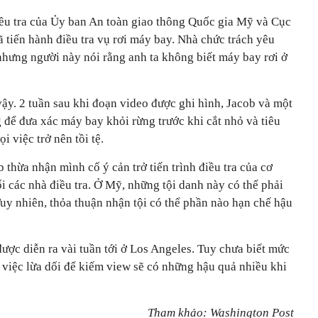
điều tra của Ủy ban An toàn giao thông Quốc gia Mỹ và Cục
tiến hành điều tra vụ rơi máy bay. Nhà chức trách yêu
nhưng người này nói rằng anh ta không biết máy bay rơi ở
ậy. 2 tuần sau khi đoạn video được ghi hình, Jacob và một
 để đưa xác máy bay khỏi rừng trước khi cắt nhỏ và tiêu
 việc trở nên tồi tệ.
 thừa nhận mình cố ý cản trở tiến trình điều tra của cơ
ối các nhà điều tra. Ở Mỹ, những tội danh này có thể phải
uy nhiên, thỏa thuận nhận tội có thể phần nào hạn chế hậu
được diễn ra vài tuần tới ở Los Angeles. Tuy chưa biết mức
 việc lừa dối để kiếm view sẽ có những hậu quả nhiều khi
Tham khảo: Washington Post