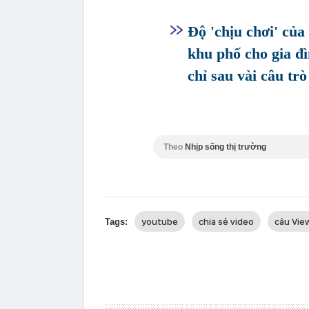
Độ 'chịu chơi' củ
khu phố cho gia đì
chỉ sau vài câu tr
Theo
Nhịp sống thị trường
youtube
chia sẻ video
câu Vie
Tags: