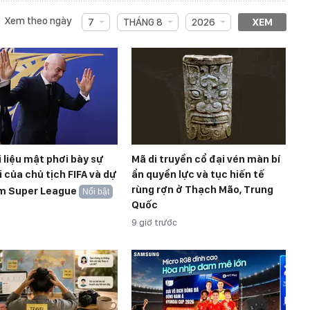
Xem theo ngày
7
THÁNG 8
2026
XEM
ài liệu mật phơi bày sự
Mã di truyền cổ đại vén màn bí
i của chủ tịch FIFA và dự
ẩn quyền lực và tục hiến tế
rùng rợn ở Thạch Mão, Trung
m Super League
Nổi bật
Quốc
9 giờ trước