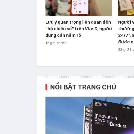
Lưu ý quan trọng liên quan đến
Người V
"hộ chiếu số" trên VNeID, người
thường
dùng cần nắm rõ
24/7”, 
được c
12 giờ trước
23 giờ t
NỔI BẬT TRANG CHỦ