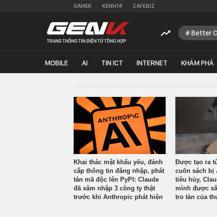
GAMEK
KENH14
CAFEBIZ
Better 
MOBILE
AI
TIN ICT
INTERNET
KHÁM PHÁ
Khai thác mật khẩu yếu, đánh
Được tạo ra t
cắp thông tin đăng nhập, phát
cuốn sách bị 
tán mã độc lên PyPI: Claude
tiêu hủy, Cla
đã xâm nhập 3 công ty thật
mình được xâ
trước khi Anthropic phát hiện
tro tàn của th