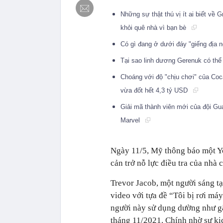
Những sự thật thú vị ít ai biết về 
khỏi quê nhà vì bạn bè
Có gì đang ở dưới đáy "giếng địa
Tại sao linh dương Gerenuk có th
Choáng với độ "chịu chơi" của Coca
vừa đốt hết 4,3 tỷ USD
Giải mã thành viên mới của đội Gua
Marvel
Ngày 11/5, Mỹ thông báo một Y
cản trở nỗ lực điều tra của nhà 
Trevor Jacob, một người sáng t
video với tựa đề “Tôi bị rơi má
người này sử dụng dường như gặ
tháng 11/2021. Chính nhờ sự kịc