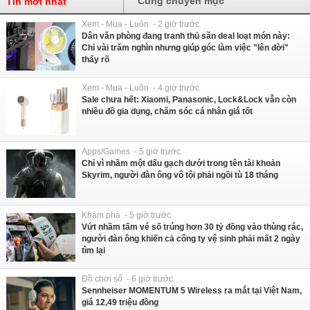
Cùng chuyên mục
Tin mới nhất
Xem - Mua - Luôn - 2 giờ trước
Dân văn phòng đang tranh thủ săn deal loạt món này:
Chỉ vài trăm nghìn nhưng giúp góc làm việc "lên đời"
thấy rõ
Xem - Mua - Luôn - 4 giờ trước
Sale chưa hết: Xiaomi, Panasonic, Lock&Lock vẫn còn
nhiều đồ gia dụng, chăm sóc cá nhân giá tốt
Apps/Games - 5 giờ trước
Chỉ vì nhầm một dấu gạch dưới trong tên tài khoản
Skyrim, người đàn ông vô tội phải ngồi tù 18 tháng
Khám phá - 5 giờ trước
Vứt nhầm tấm vé số trúng hơn 30 tỷ đồng vào thùng rác,
người đàn ông khiến cả công ty vệ sinh phải mất 2 ngày
tìm lại
Đồ chơi số - 6 giờ trước
Sennheiser MOMENTUM 5 Wireless ra mắt tại Việt Nam,
giá 12,49 triệu đồng