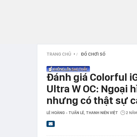
TRANG CHỦ
ĐỒ CHƠI SỐ
›
Đánh giá Colorful 
Ultra W OC: Ngoại h
nhưng có thật sự 
LÊ HOÀNG - TUẤN LÊ
, THANH NIÊN VIỆT
2 NĂ