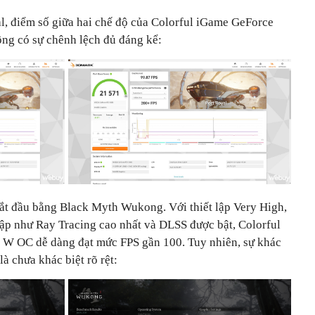
, điểm số giữa hai chế độ của Colorful iGame GeForce
g có sự chênh lệch đủ đáng kể:
ắt đầu bằng Black Myth Wukong. Với thiết lập Very High,
lập như Ray Tracing cao nhất và DLSS được bật, Colorful
W OC dễ dàng đạt mức FPS gần 100. Tuy nhiên, sự khác
là chưa khác biệt rõ rệt: