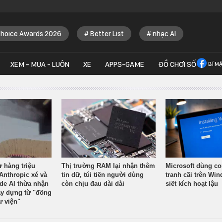
Choice Awards 2026
Better List
nhạc AI
XEM - MUA - LUÔN
XE
APPS-GAME
ĐỒ CHƠI SỐ
BÍ M
ừ hàng triệu
Thị trường RAM lại nhận thêm
Microsoft dùng co
Anthropic xé và
tin dữ, túi tiền người dùng
tranh cãi trên Wi
ude AI thừa nhận
còn chịu đau dài dài
siết kích hoạt lậu
y dựng từ "đống
ư viện"