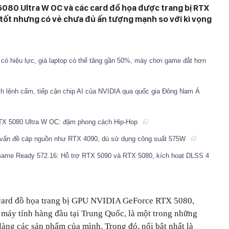
080 Ultra W OC và các card đồ họa được trang bị RTX
tốt nhưng có vẻ chưa đủ ấn tượng mạnh so với kì vọng
có hiệu lực, giá laptop có thể tăng gần 50%, máy chơi game đắt hơn
h lệnh cấm, tiếp cận chip AI của NVIDIA qua quốc gia Đông Nam Á
TX 5080 Ultra W OC: đậm phong cách Hip-Hop
p vấn đề cáp nguồn như RTX 4090, dù sử dụng công suất 575W
Game Ready 572.16: Hỗ trợ RTX 5090 và RTX 5080, kích hoạt DLSS 4
 card đồ họa trang bị GPU NVIDIA GeForce RTX 5080,
n máy tính hàng đầu tại Trung Quốc, là một trong những
 làng các sản phẩm của mình. Trong đó, nổi bật nhất là