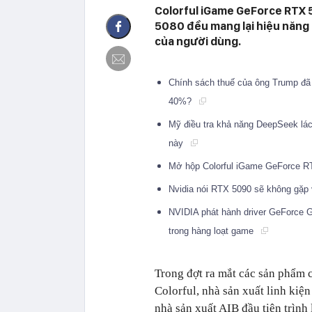
Colorful iGame GeForce RTX 5
5080 đều mang lại hiệu năng 
của người dùng.
Chính sách thuế của ông Trump đã 
40%?
Mỹ điều tra khả năng DeepSeek lác
này
Mở hộp Colorful iGame GeForce R
Nvidia nói RTX 5090 sẽ không gặ
NVIDIA phát hành driver GeForce 
trong hàng loạt game
Trong đợt ra mắt các sản phẩm
Colorful, nhà sản xuất linh kiệ
nhà sản xuất AIB đầu tiên trình