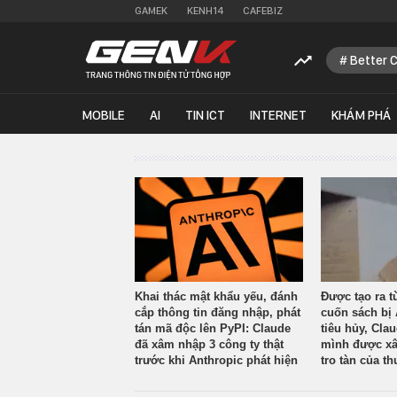
GAMEK
KENH14
CAFEBIZ
Better 
MOBILE
AI
TIN ICT
INTERNET
KHÁM PHÁ
Khai thác mật khẩu yếu, đánh
Được tạo ra t
cắp thông tin đăng nhập, phát
cuốn sách bị 
tán mã độc lên PyPI: Claude
tiêu hủy, Cla
đã xâm nhập 3 công ty thật
mình được xâ
trước khi Anthropic phát hiện
tro tàn của th