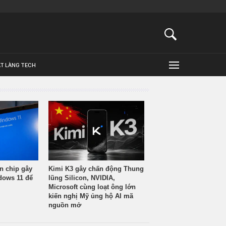
ẬT LÀNG TECH
n chip gây
Kimi K3 gây chấn động Thung
ndows 11 để
lũng Silicon, NVIDIA,
Microsoft cùng loạt ông lớn
kiến nghị Mỹ ủng hộ AI mã
nguồn mở