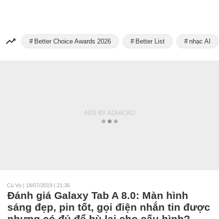
Better Choice Awards 2026
Better List
nhạc AI
Cú Vọ
|
18/07/2019 | 21:36
Đánh giá Galaxy Tab A 8.0: Màn hình
sáng đẹp, pin tốt, gọi điện nhắn tin được
nhưng có đủ để bù lại cho cấu hình?