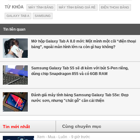
TỪ KHÓA
MÁY TÍNH BẢNG
MÁY TÍNH BẢNG GIÁ RẺ
ĐIỆN THOẠI BẢNG
GALAXY TAB A
SAMSUNG
Tin liên quan
Mở hộp Galaxy Tab A 8.0 mới: Một mình một cõi “điện thoại
bảng”, ngoài màn hình lớn ra còn gì hay không?
Samsung Galaxy Tab S5 sẽ đi kèm với bút S-Pen riêng,
dùng chip Snapdragon 855 và có 6GB RAM
Đánh giá máy tính bảng Samsung Galaxy Tab S5e: Đẹp
nước sơn, nhưng "chất gỗ" cần cải thiện
Cùng chuyên mục
Tin mới nhất
Xem - Mua - Luôn - 9 giờ trước