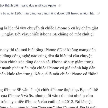
 trở thành điểm sáng duy nhất của Apple
 vào ngày 12/5, màu vàng và vàng hồng được đặt trước nhiều nhất
g là lúc tôi vừa chuyển từ chiếc iPhone 5 cũ kỹ chậm giật
p 3 ngày. Bởi vậy, chiếc iPhone SE chẳng có một chút gì
n tay thì tôi mới biết rằng iPhone SE sẽ không mang đến
ời dùng công nghệ nào cũng đều đã biết tới câu chuyện
 đoán chính xác rằng doanh số iPhone sẽ suy giảm trong
y mạnh phát triển một chiếc iPhone có giá thành hấp dẫn
hân khúc tầm trung. Kết quả là một chiếc iPhone có "hồn"
g iPhone SE vẫn là một chiếc iPhone thực thụ. Bạn có thể
 của iPhone 5 và 5s, nhưng tôi vẫn còn nhớ như in cảm
 trên tay chiếc iPhone 5 vào cuối năm 2012. Đó là một
ông vắn nhưng không "béo cục" như iPhone 4. Đó là một