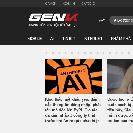
GAMEK
KENH14
CAFEBIZ
Better 
MOBILE
AI
TIN ICT
INTERNET
KHÁM PHÁ
Khai thác mật khẩu yếu, đánh
Được tạo ra t
cắp thông tin đăng nhập, phát
cuốn sách bị 
tán mã độc lên PyPI: Claude
tiêu hủy, Cla
đã xâm nhập 3 công ty thật
mình được xâ
trước khi Anthropic phát hiện
tro tàn của th