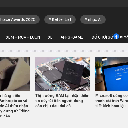
Choice Awards 2026
Better List
nhạc AI
XEM - MUA - LUÔN
XE
APPS-GAME
ĐỒ CHƠI SỐ
BÍ M
ừ hàng triệu
Thị trường RAM lại nhận thêm
Microsoft dùng co
Anthropic xé và
tin dữ, túi tiền người dùng
tranh cãi trên Wi
ude AI thừa nhận
còn chịu đau dài dài
siết kích hoạt lậu
y dựng từ "đống
ư viện"