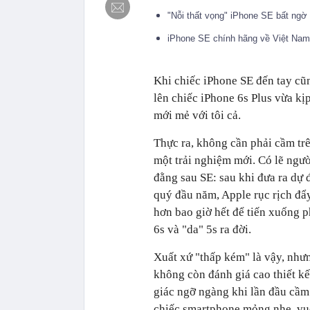
"Nỗi thất vọng" iPhone SE bất ngờ
iPhone SE chính hãng về Việt Nam
Khi chiếc iPhone SE đến tay cũn
lên chiếc iPhone 6s Plus vừa kị
mới mẻ với tôi cả.
Thực ra, không cần phải cầm trê
một trải nghiệm mới. Có lẽ ngư
đằng sau SE: sau khi đưa ra dự
quý đầu năm, Apple rục rịch đẩ
hơn bao giờ hết để tiến xuống p
6s và "da" 5s ra đời.
Xuất xứ "thấp kém" là vậy, nhưn
không còn đánh giá cao thiết kế
giác ngỡ ngàng khi lần đầu cầm
chiếc smartphone mỏng nhẹ, vu