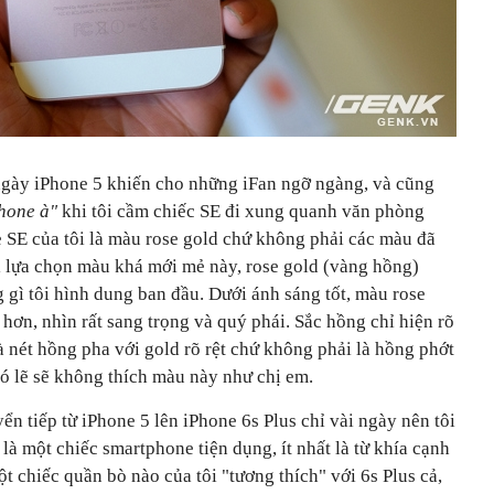
ngày iPhone 5 khiến cho những iFan ngỡ ngàng, và cũng
hone à"
khi tôi cầm chiếc SE đi xung quanh văn phòng
 SE của tôi là màu rose gold chứ không phải các màu đã
ới lựa chọn màu khá mới mẻ này, rose gold (vàng hồng)
gì tôi hình dung ban đầu. Dưới ánh sáng tốt, màu rose
hơn, nhìn rất sang trọng và quý phái. Sắc hồng chỉ hiện rõ
là nét hồng pha với gold rõ rệt chứ không phải là hồng phớt
ó lẽ sẽ không thích màu này như chị em.
n tiếp từ iPhone 5 lên iPhone 6s Plus chỉ vài ngày nên tôi
là một chiếc smartphone tiện dụng, ít nhất là từ khía cạnh
t chiếc quần bò nào của tôi "tương thích" với 6s Plus cả,