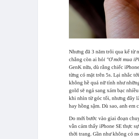
Nhưng đã 3 năm trôi qua kể từ 
chẳng còn ai hỏ
i "Ơ mới mua iP
GenK nữa, dù rằng chiếc iPhone
từng có mặt trên 5s. Lại nhắc t
không hề quá nữ tính như những 
gold sẽ ngả sang xám bạc nhiều 
khi nhìn từ góc tối, nhưng đây 
hay hồng sậm. Dù sao, anh em c
Do mới bước vào giai đoạn chuyể
vẫn cảm thấy iPhone SE thực sự 
thời trang. Gần như không có mộ