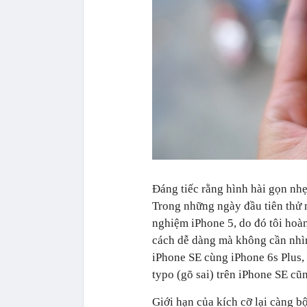
Đáng tiếc rằng hình hài gọn nh
Trong những ngày đầu tiên thử n
nghiệm iPhone 5, do đó tôi ho
cách dễ dàng mà không cần nhì
iPhone SE cùng iPhone 6s Plus, 
typo (gõ sai) trên iPhone SE cũ
Giới hạn của kích cỡ lại càng b