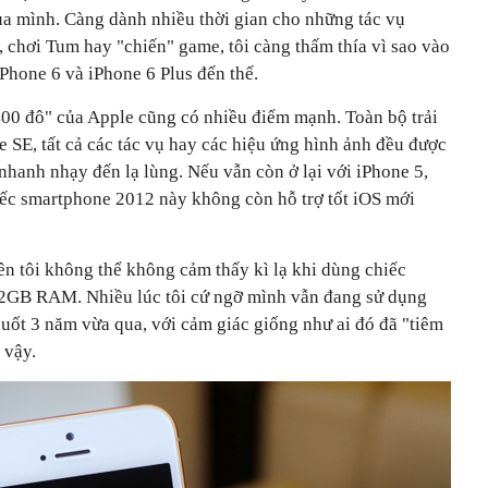
ủa mình. Càng dành nhiều thời gian cho những tác vụ
e, chơi Tum hay "chiến" game, tôi càng thấm thía vì sao vào
Phone 6 và iPhone 6 Plus đến thế.
00 đô" của Apple cũng có nhiều điểm mạnh. Toàn bộ trải
e SE, tất cả các tác vụ hay các hiệu ứng hình ảnh đều được
hanh nhạy đến lạ lùng. Nếu vẫn còn ở lại với iPhone 5,
iếc smartphone 2012 này không còn hỗ trợ tốt iOS mới
ên tôi không thể không cảm thấy kì lạ khi dùng chiếc
 2GB RAM. Nhiều lúc tôi cứ ngỡ mình vẫn đang sử dụng
suốt 3 năm vừa qua, với cảm giác giống như ai đó đã "tiêm
 vậy.