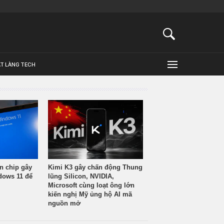
ẬT LÀNG TECH
n chip gây
Kimi K3 gây chấn động Thung
ndows 11 để
lũng Silicon, NVIDIA,
Microsoft cùng loạt ông lớn
kiến nghị Mỹ ủng hộ AI mã
nguồn mở