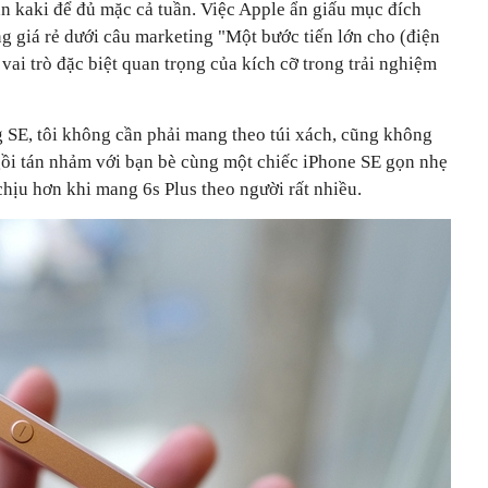
n kaki để đủ mặc cả tuần. Việc Apple ẩn giấu mục đích
ờng giá rẻ dưới câu marketing "Một bước tiến lớn cho (điện
vai trò đặc biệt quan trọng của kích cỡ trong trải nghiệm
SE, tôi không cần phải mang theo túi xách, cũng không
Ngồi tán nhảm với bạn bè cùng một chiếc iPhone SE gọn nhẹ
 chịu hơn khi mang 6s Plus theo người rất nhiều.