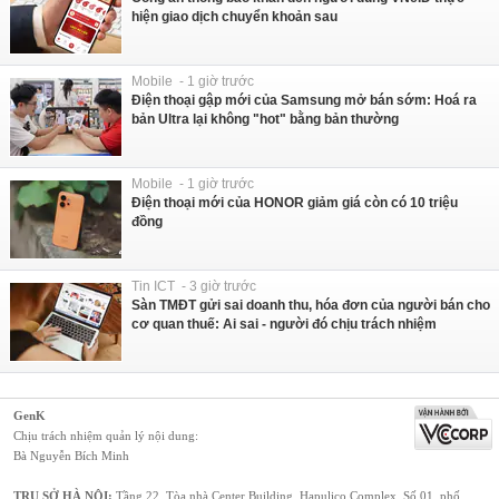
hiện giao dịch chuyển khoản sau
Mobile - 1 giờ trước
Điện thoại gập mới của Samsung mở bán sớm: Hoá ra
bản Ultra lại không "hot" bằng bản thường
Mobile - 1 giờ trước
Điện thoại mới của HONOR giảm giá còn có 10 triệu
đồng
Tin ICT - 3 giờ trước
Sàn TMĐT gửi sai doanh thu, hóa đơn của người bán cho
cơ quan thuế: Ai sai - người đó chịu trách nhiệm
GenK
Chịu trách nhiệm quản lý nội dung:
Bà Nguyễn Bích Minh
TRỤ SỞ HÀ NỘI:
Tầng 22, Tòa nhà Center Building, Hapulico Complex, Số 01, phố