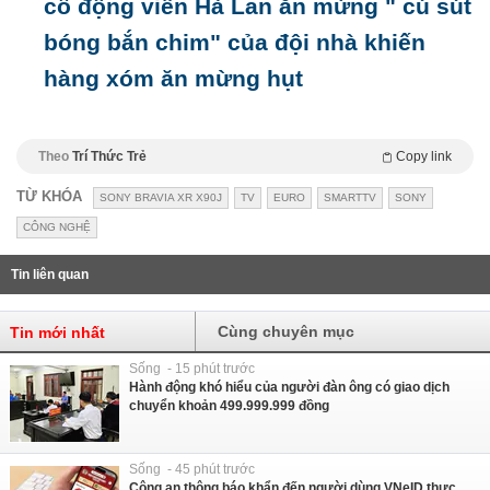
cổ động viên Hà Lan ăn mừng " cú sút
bóng bắn chim" của đội nhà khiến
hàng xóm ăn mừng hụt
Theo
Trí Thức Trẻ
Copy link
TỪ KHÓA
SONY BRAVIA XR X90J
TV
EURO
SMARTTV
SONY
CÔNG NGHỆ
Tin liên quan
Cùng chuyên mục
Tin mới nhất
Sống - 15 phút trước
Hành động khó hiểu của người đàn ông có giao dịch
chuyển khoản 499.999.999 đồng
Sống - 45 phút trước
Công an thông báo khẩn đến người dùng VNeID thực