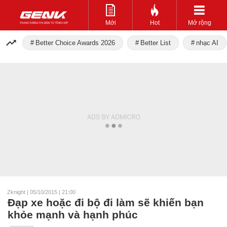
Mới
Hot
Mở rộng
Better Choice Awards 2026
Better List
nhạc AI
Zknight
|
05/10/2015 | 21:00
Đạp xe hoặc đi bộ đi làm sẽ khiến bạn
khỏe mạnh và hạnh phúc