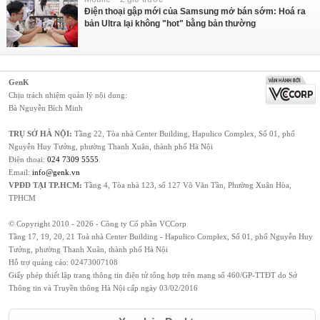
Điện thoại gập mới của Samsung mở bán sớm: Hoá ra
bản Ultra lại không "hot" bằng bản thường
GenK
Chịu trách nhiệm quản lý nội dung:
Bà Nguyễn Bích Minh
TRỤ SỞ HÀ NỘI:
Tầng 22, Tòa nhà Center Building, Hapulico Complex, Số 01, phố
Nguyễn Huy Tưởng, phường Thanh Xuân, thành phố Hà Nội
Điện thoại:
024 7309 5555
.
Email:
info@genk.vn
VPĐD TẠI TP.HCM:
Tầng 4, Tòa nhà 123, số 127 Võ Văn Tần, Phường Xuân Hòa,
TPHCM
© Copyright 2010 - 2026 - Công ty Cổ phần VCCorp
Tầng 17, 19, 20, 21 Toà nhà Center Building - Hapulico Complex, Số 01, phố Nguyễn Huy
Tưởng, phường Thanh Xuân, thành phố Hà Nội
Hỗ trợ quảng cáo:
02473007108
Giấy phép thiết lập trang thông tin điện tử tổng hợp trên mạng số 460/GP-TTĐT do Sở
Thông tin và Truyền thông Hà Nội cấp ngày 03/02/2016