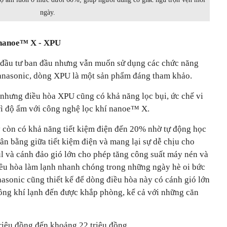
ngày.
 nanoe™ X - XPU
í đầu tư ban đầu nhưng vẫn muốn sử dụng các chức năng
Panasonic, dòng XPU là một sản phẩm đáng tham khảo.
n nhưng điều hòa XPU cũng có khả năng lọc bụi, ức chế vi
rì độ ẩm với công nghệ lọc khí nanoe™ X.
 còn có khả năng tiết kiệm điện đến 20% nhờ tự động học
n bằng giữa tiết kiệm điện và mang lại sự dễ chịu cho
 và cánh đảo gió lớn cho phép tăng công suất máy nén và
iều hòa làm lạnh nhanh chóng trong những ngày hè oi bức
asonic cũng thiết kế để dòng điều hòa này có cánh gió lớn
hông khí lạnh đến được khắp phòng, kể cả với những căn
iệu đồng đến khoảng 22 triệu đồng.