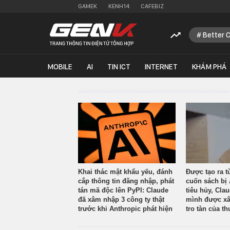
GAMEK
KENH14
CAFEBIZ
Better 
MOBILE
AI
TIN ICT
INTERNET
KHÁM PHÁ
Khai thác mật khẩu yếu, đánh
Được tạo ra t
cắp thông tin đăng nhập, phát
cuốn sách bị 
tán mã độc lên PyPI: Claude
tiêu hủy, Cla
đã xâm nhập 3 công ty thật
mình được xâ
trước khi Anthropic phát hiện
tro tàn của th