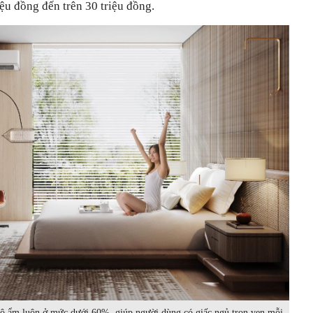
ệu đồng đến trên 30 triệu đồng.
ộ ẩm luôn ở mức dưới 60%, giúp người dùng có giấc ngủ trọn vẹn mỗi