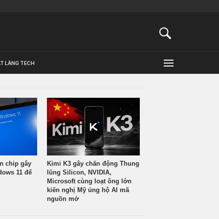
ẬT LÀNG TECH
n chip gây
Kimi K3 gây chấn động Thung
ndows 11 để
lũng Silicon, NVIDIA,
Microsoft cùng loạt ông lớn
kiến nghị Mỹ ủng hộ AI mã
nguồn mở