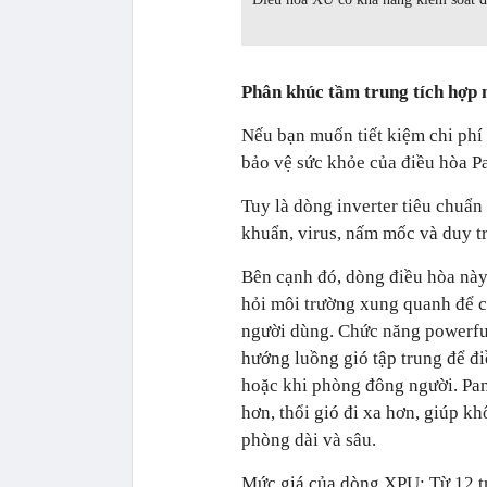
Phân khúc tầm trung tích hợp
Nếu bạn muốn tiết kiệm chi ph
bảo vệ sức khỏe của điều hòa 
Tuy là dòng inverter tiêu chuẩ
khuẩn, virus, nấm mốc và duy t
Bên cạnh đó, dòng điều hòa này
hỏi môi trường xung quanh để câ
người dùng. Chức năng powerful
hướng luồng gió tập trung để đ
hoặc khi phòng đông người. Pan
hơn, thổi gió đi xa hơn, giúp k
phòng dài và sâu.
Mức giá của dòng XPU: Từ 12 tr