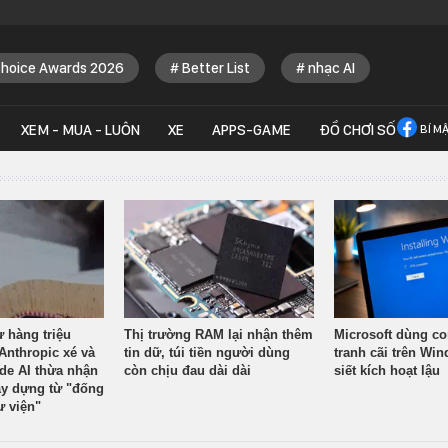
Choice Awards 2026
Better List
nhạc AI
XEM - MUA - LUÔN
XE
APPS-GAME
ĐỒ CHƠI SỐ
BÍ M
ừ hàng triệu
Thị trường RAM lại nhận thêm
Microsoft dùng co
Anthropic xé và
tin dữ, túi tiền người dùng
tranh cãi trên Wi
ude AI thừa nhận
còn chịu đau dài dài
siết kích hoạt lậu
y dựng từ "đống
ư viện"