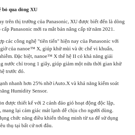
ể bỏ qua dòng XU
y trên thị trường của Panasonic, XU được biết đến là dòng
o cấp Panasonic mới ra mắt bản nâng cấp từ năm 2021.
p các công nghệ "tiên tiến" hiện nay của Panasonic với
 giờ của nanoe™ X, giúp khử mùi và ức chế vi khuẩn,
 nhiễm. Đặc biệt, nanoe™ X thế hệ II có khả năng giải
g nước chỉ trong 1 giây, giúp giảm một nửa thời gian khử
hệ trước đó.
ạnh nhanh hơn 25% nhờ iAuto.X và khả năng kiểm soát
năng Humidity Sensor.
n được thiết kế với 2 cánh đảo gió hoạt động độc lập,
, mang lại cảm giác mát lạnh dễ chịu cho người dùng.
 dụng chức năng điều khiển thông minh từ xa để sử dụng
êu thụ tại bất cứ nơi đâu.