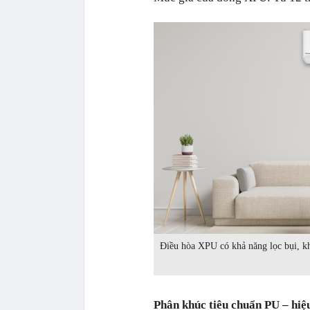
Điều hòa XPU có khả năng lọc bụi, kh
Phân khúc tiêu chuẩn PU – hiệu