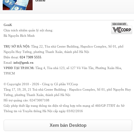
online
GenK
Chịu trách nhiệm quản lý nội dung:
Bà Nguyễn Bích Minh
TRỤ SỞ HÀ NỘI:
Tầng 22, Tòa nhà Center Building, Hapulico Complex, Số 01, phố
Nguyễn Huy Tưởng, phường Thanh Xuân, thành phố Hà Nội
Điện thoại:
024 7309 5555
.
Email:
info@genk.vn
VPĐD TẠI TP.HCM:
Tầng 4, Tòa nhà 123, số 127 Võ Văn Tần, Phường Xuân Hòa,
TPHCM
© Copyright 2010 - 2026 - Công ty Cổ phần VCCorp
Tầng 17, 19, 20, 21 Toà nhà Center Building - Hapulico Complex, Số 01, phố Nguyễn Huy
Tưởng, phường Thanh Xuân, thành phố Hà Nội
Hỗ trợ quảng cáo:
02473007108
Giấy phép thiết lập trang thông tin điện tử tổng hợp trên mạng số 460/GP-TTĐT do Sở
Thông tin và Truyền thông Hà Nội cấp ngày 03/02/2016
Xem bản Desktop