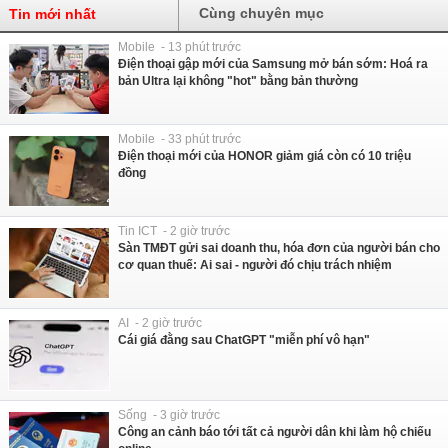
Cùng chuyên mục
Tin mới nhất
Mobile - 13 phút trước
Điện thoại gập mới của Samsung mở bán sớm: Hoá ra
bản Ultra lại không "hot" bằng bản thường
Mobile - 33 phút trước
Điện thoại mới của HONOR giảm giá còn có 10 triệu
đồng
Tin ICT - 2 giờ trước
Sàn TMĐT gửi sai doanh thu, hóa đơn của người bán cho
cơ quan thuế: Ai sai - người đó chịu trách nhiệm
AI - 2 giờ trước
Cái giá đằng sau ChatGPT "miễn phí vô hạn"
Sống - 3 giờ trước
Công an cảnh báo tới tất cả người dân khi làm hộ chiếu