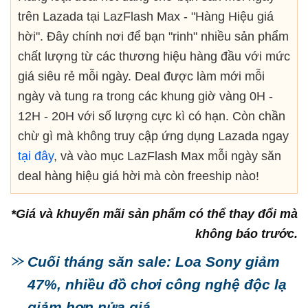
trên Lazada tại LazFlash Max - "Hàng Hiệu giá
hời". Đây chính nơi để bạn "rinh" nhiều sản phẩm
chất lượng từ các thương hiệu hàng đầu với mức
giá siêu rẻ mỗi ngày. Deal được làm mới mỗi
ngày và tung ra trong các khung giờ vàng 0H -
12H - 20H với số lượng cực kì có hạn. Còn chần
chừ gì mà không truy cập ứng dụng Lazada ngay
tại đây
, và vào mục LazFlash Max mỗi ngày săn
deal hàng hiệu giá hời mà còn freeship nào!
*Giá và khuyến mãi sản phẩm có thể thay đổi mà
không báo trước.
Cuối tháng săn sale: Loa Sony giảm
47%, nhiều đồ chơi công nghệ độc lạ
giảm hơn nửa giá