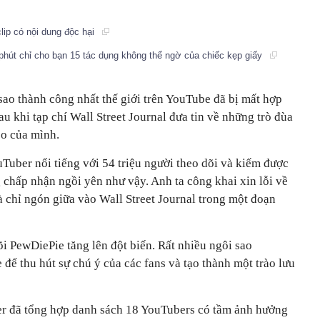
ip có nội dung độc hại
phút chỉ cho bạn 15 tác dụng không thể ngờ của chiếc kẹp giấy
sao thành công nhất thế giới trên YouTube đã bị mất hợp
 khi tạp chí Wall Street Journal đưa tin về những trò đùa
eo của mình.
Tuber nổi tiếng với 54 triệu người theo dõi và kiếm được
chấp nhận ngồi yên như vậy. Anh ta công khai xin lỗi về
à chỉ ngón giữa vào Wall Street Journal trong một đoạn
õi PewDiePie tăng lên đột biến. Rất nhiều ngôi sao
ể thu hút sự chú ý của các fans và tạo thành một trào lưu
der đã tổng hợp danh sách 18 YouTubers có tầm ảnh hưởng