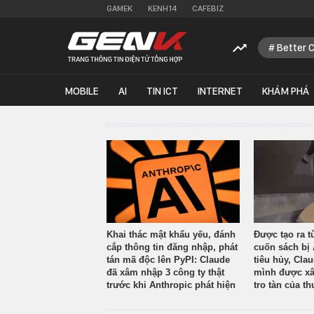
GAMEK
KENH14
CAFEBIZ
Better 
MOBILE
AI
TIN ICT
INTERNET
KHÁM PHÁ
Khai thác mật khẩu yếu, đánh
Được tạo ra t
cắp thông tin đăng nhập, phát
cuốn sách bị 
tán mã độc lên PyPI: Claude
tiêu hủy, Cla
đã xâm nhập 3 công ty thật
mình được xâ
trước khi Anthropic phát hiện
tro tàn của th