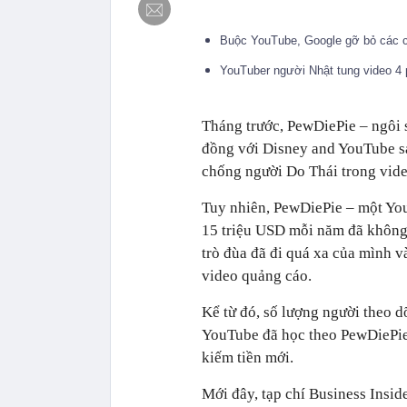
Buộc YouTube, Google gỡ bỏ các cl
YouTuber người Nhật tung video 4 
Tháng trước, PewDiePie – ngôi 
đồng với Disney and YouTube sau
chống người Do Thái trong vid
Tuy nhiên, PewDiePie – một You
15 triệu USD mỗi năm đã không 
trò đùa đã đi quá xa của mình v
video quảng cáo.
Kể từ đó, số lượng người theo d
YouTube đã học theo PewDiePie đ
kiếm tiền mới.
Mới đây, tạp chí Business Insi