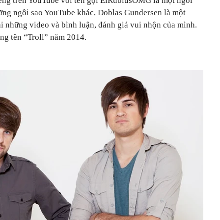
ếng trên YouTube với tên gọi ElRubiusOMG là một ngôi
hững ngôi sao YouTube khác, Doblas Gundersen là một
i những video và bình luận, đánh giá vui nhộn của mình.
ng tên “Troll” năm 2014.