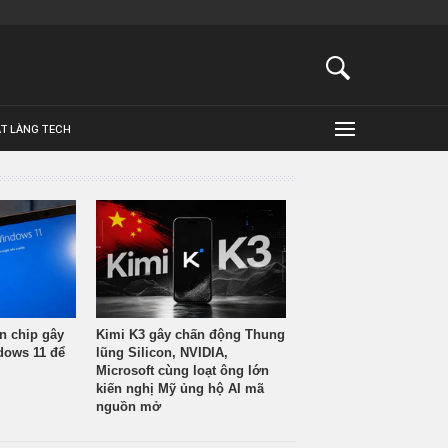
ẬT LÀNG TECH
n chip gây
Kimi K3 gây chấn động Thung
ndows 11 để
lũng Silicon, NVIDIA,
Microsoft cùng loạt ông lớn
kiến nghị Mỹ ủng hộ AI mã
nguồn mở