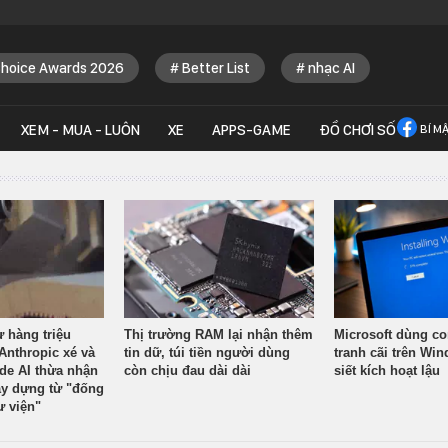
Choice Awards 2026
Better List
nhạc AI
XEM - MUA - LUÔN
XE
APPS-GAME
ĐỒ CHƠI SỐ
BÍ M
ừ hàng triệu
Thị trường RAM lại nhận thêm
Microsoft dùng co
Anthropic xé và
tin dữ, túi tiền người dùng
tranh cãi trên Wi
ude AI thừa nhận
còn chịu đau dài dài
siết kích hoạt lậu
y dựng từ "đống
ư viện"