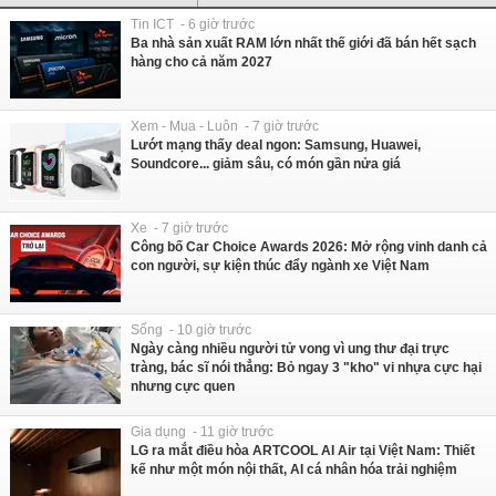
Tin ICT - 6 giờ trước
Ba nhà sản xuất RAM lớn nhất thế giới đã bán hết sạch
hàng cho cả năm 2027
Xem - Mua - Luôn - 7 giờ trước
Lướt mạng thấy deal ngon: Samsung, Huawei,
Soundcore... giảm sâu, có món gần nửa giá
Xe - 7 giờ trước
Công bố Car Choice Awards 2026: Mở rộng vinh danh cả
con người, sự kiện thúc đẩy ngành xe Việt Nam
Sống - 10 giờ trước
Ngày càng nhiều người tử vong vì ung thư đại trực
tràng, bác sĩ nói thẳng: Bỏ ngay 3 "kho" vi nhựa cực hại
nhưng cực quen
Gia dụng - 11 giờ trước
LG ra mắt điều hòa ARTCOOL AI Air tại Việt Nam: Thiết
kế như một món nội thất, AI cá nhân hóa trải nghiệm