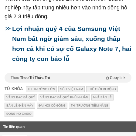
nghiệp này tập trung nhiều hơn vào nhóm đồng hồ
giá 2-3 triệu đồng.
Lợi nhuận quý 4 của Samsung Việt
Nam bất ngờ giảm sâu, xuống thấp
hơn cả khi có sự cố Galaxy Note 7, hai
công ty con báo lỗ
Theo
Theo Trí Thức Trẻ
Copy link
TỪ KHÓA
THỊ TRƯỜNG LỚN
SỐ 1 VIỆT NAM
THẾ GIỚI DI ĐỘNG
VÀNG BẠC ĐÁ QUÝ
VÀNG BẠC ĐÁ QUÝ PHÚ NHUẬN
NHÀ BÁN LẺ
BÁN LẺ ĐIỆN MÁY
ĐẠI HỘI CỔ ĐÔNG
THỊ TRƯỜNG TIỀM NĂNG
ĐỒNG HỒ CASIO
Tin liên quan