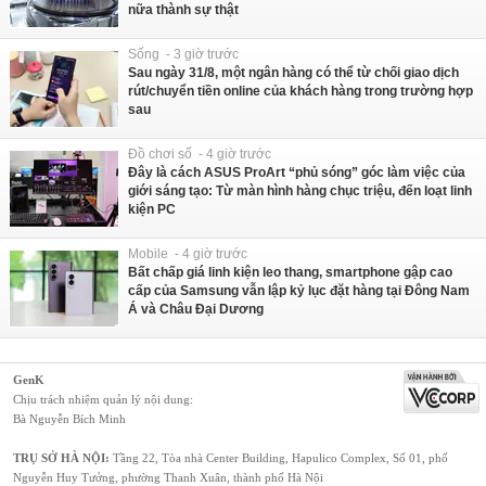
nữa thành sự thật
Sống - 3 giờ trước
Sau ngày 31/8, một ngân hàng có thể từ chối giao dịch
rút/chuyển tiền online của khách hàng trong trường hợp
sau
Đồ chơi số - 4 giờ trước
Đây là cách ASUS ProArt “phủ sóng” góc làm việc của
giới sáng tạo: Từ màn hình hàng chục triệu, đến loạt linh
kiện PC
Mobile - 4 giờ trước
Bất chấp giá linh kiện leo thang, smartphone gập cao
cấp của Samsung vẫn lập kỷ lục đặt hàng tại Đông Nam
Á và Châu Đại Dương
GenK
Chịu trách nhiệm quản lý nội dung:
Bà Nguyễn Bích Minh
TRỤ SỞ HÀ NỘI:
Tầng 22, Tòa nhà Center Building, Hapulico Complex, Số 01, phố
Nguyễn Huy Tưởng, phường Thanh Xuân, thành phố Hà Nội