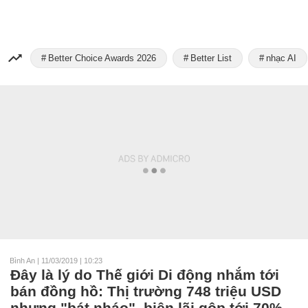
Better Choice Awards 2026
Better List
nhạc AI
Bình An
|
11/03/2019 | 10:23
Đây là lý do Thế giới Di động nhắm tới
bán đồng hồ: Thị trường 748 triệu USD
nhưng "bát nháo", biên lãi gộp tới 70%,