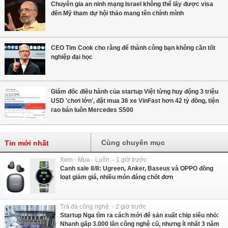
Chuyên gia an ninh mạng Israel không thể lấy được visa
đến Mỹ tham dự hội thảo mang tên chính mình
CEO Tim Cook cho rằng để thành công bạn không cần tốt
nghiệp đại học
Giám đốc điều hành của startup Việt từng huy động 3 triệu
USD 'chơi lớn', đặt mua 36 xe VinFast hơn 42 tỷ đồng, tiện
rao bán luôn Mercedes S500
Cùng chuyên mục
Tin mới nhất
Xem - Mua - Luôn - 1 giờ trước
Canh sale 8/8: Ugreen, Anker, Baseus và OPPO đồng
loạt giảm giá, nhiều món đáng chốt đơn
Trà đá công nghệ - 2 giờ trước
Startup Nga tìm ra cách mới để sản xuất chip siêu nhỏ:
Nhanh gấp 3.000 lần công nghệ cũ, nhưng ít nhất 3 năm