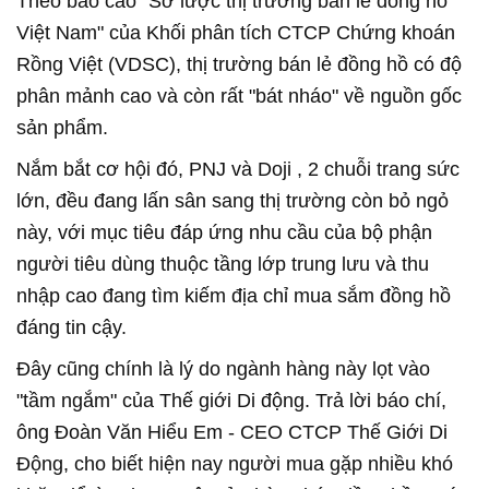
Theo báo cáo "Sơ lược thị trường bán lẻ đồng hồ
Việt Nam" của Khối phân tích CTCP Chứng khoán
Rồng Việt (VDSC), thị trường bán lẻ đồng hồ có độ
phân mảnh cao và còn rất "bát nháo" về nguồn gốc
sản phẩm.
Nắm bắt cơ hội đó, PNJ và Doji , 2 chuỗi trang sức
lớn, đều đang lấn sân sang thị trường còn bỏ ngỏ
này, với mục tiêu đáp ứng nhu cầu của bộ phận
người tiêu dùng thuộc tầng lớp trung lưu và thu
nhập cao đang tìm kiếm địa chỉ mua sắm đồng hồ
đáng tin cậy.
Đây cũng chính là lý do ngành hàng này lọt vào
"tầm ngắm" của Thế giới Di động. Trả lời báo chí,
ông Đoàn Văn Hiểu Em - CEO CTCP Thế Giới Di
Động, cho biết hiện nay người mua gặp nhiều khó