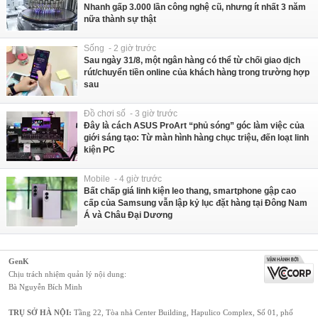
Nhanh gấp 3.000 lần công nghệ cũ, nhưng ít nhất 3 năm
nữa thành sự thật
Sống - 2 giờ trước
Sau ngày 31/8, một ngân hàng có thể từ chối giao dịch
rút/chuyển tiền online của khách hàng trong trường hợp
sau
Đồ chơi số - 3 giờ trước
Đây là cách ASUS ProArt “phủ sóng” góc làm việc của
giới sáng tạo: Từ màn hình hàng chục triệu, đến loạt linh
kiện PC
Mobile - 4 giờ trước
Bất chấp giá linh kiện leo thang, smartphone gập cao
cấp của Samsung vẫn lập kỷ lục đặt hàng tại Đông Nam
Á và Châu Đại Dương
GenK
Chịu trách nhiệm quản lý nội dung:
Bà Nguyễn Bích Minh
TRỤ SỞ HÀ NỘI:
Tầng 22, Tòa nhà Center Building, Hapulico Complex, Số 01, phố