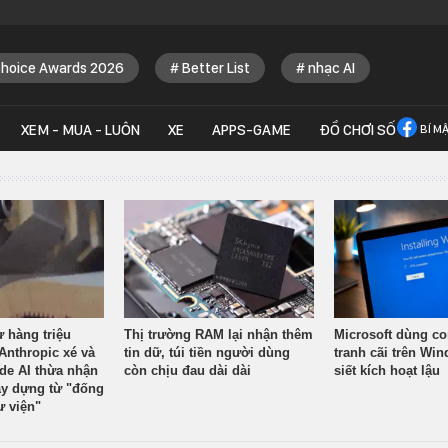
Choice Awards 2026
Better List
nhạc AI
XEM - MUA - LUÔN
XE
APPS-GAME
ĐỒ CHƠI SỐ
BÍ M
ừ hàng triệu
Thị trường RAM lại nhận thêm
Microsoft dùng co
Anthropic xé và
tin dữ, túi tiền người dùng
tranh cãi trên Wi
ude AI thừa nhận
còn chịu đau dài dài
siết kích hoạt lậu
y dựng từ "đống
ư viện"