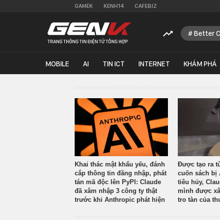
GAMEK
KENH14
CAFEBIZ
Better 
MOBILE
AI
TIN ICT
INTERNET
KHÁM PHÁ
Khai thác mật khẩu yếu, đánh
Được tạo ra t
cắp thông tin đăng nhập, phát
cuốn sách bị 
tán mã độc lên PyPI: Claude
tiêu hủy, Cla
đã xâm nhập 3 công ty thật
mình được xâ
trước khi Anthropic phát hiện
tro tàn của th