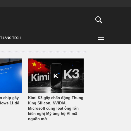
ẬT LÀNG TECH
n chip gây
Kimi K3 gây chấn động Thung
ndows 11 để
lũng Silicon, NVIDIA,
Microsoft cùng loạt ông lớn
kiến nghị Mỹ ủng hộ AI mã
nguồn mở