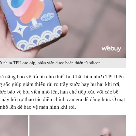
ừ nhựa TPU cao cấp, phần viền được hoàn thiện từ silicon
 năng bảo vệ tối ưu cho thiết bị. Chất liệu nhựa TPU bền
g sốc giúp giảm thiểu rủi ro trầy xước hay hư hại khi rơi,
ợc bảo vệ bởi viền nhô lên, hạn chế tiếp xúc với các bề
c này hỗ trợ thao tác điều chỉnh camera dễ dàng hơn. Ở mặt
 nhô lên để bảo vệ màn hình khi rơi.