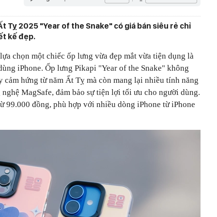
Ất Tỵ 2025 "Year of the Snake" có giá bán siêu rẻ chỉ
ết kế đẹp.
lựa chọn một chiếc ốp lưng vừa đẹp mắt vừa tiện dụng là
 dùng iPhone. Ốp lưng Pikapi "Year of the Snake" không
lấy cảm hứng từ năm Ất Tỵ mà còn mang lại nhiều tính năng
g nghệ MagSafe, đảm bảo sự tiện lợi tối ưu cho người dùng.
từ 99.000 đồng, phù hợp với nhiều dòng iPhone từ iPhone