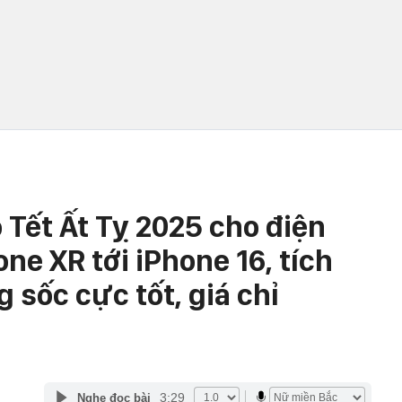
 Tết Ất Tỵ 2025 cho điện
one XR tới iPhone 16, tích
sốc cực tốt, giá chỉ
3:29
Nghe đọc bài