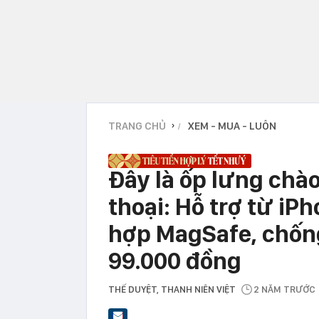
TRANG CHỦ
XEM - MUA - LUÔN
›
Đây là ốp lưng chào
thoại: Hỗ trợ từ iPh
hợp MagSafe, chống 
99.000 đồng
THẾ DUYỆT
, THANH NIÊN VIỆT
2 NĂM TRƯỚC