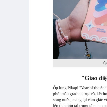
Ốp
"Giao di
Ốp lưng Pikapi "Year of the Sna
phối màu gradient rực rỡ, kết 
sóng nước, mang lại cảm giác v
léo tích hợp tại trung tâm, tạo 