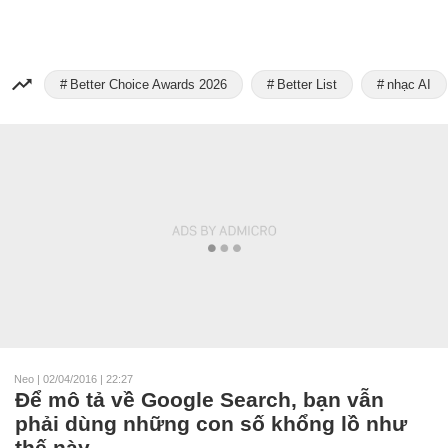
Better Choice Awards 2026
Better List
nhạc AI
Neo
|
02/04/2016 | 22:27
Để mô tả về Google Search, bạn vẫn
phải dùng những con số khổng lồ như
thế này