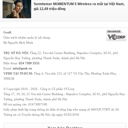
Sennheiser MOMENTUM 5 Wireless ra mắt tại Việt Nam,
giá 12,49 triệu đồng
GenK
Chịu trách nhiệm quản lý nội dung:
Bà Nguyễn Bích Minh
TRỤ SỞ HÀ NỘI:
Tầng 22, Tòa nhà Center Building, Hapulico Complex, Số 01, phố
Nguyễn Huy Tưởng, phường Thanh Xuân, thành phố Hà Nội
Điện thoại:
024 7309 5555
.
Email:
info@genk.vn
VPĐD TẠI TP.HCM:
Tầng 4, Tòa nhà 123, số 127 Võ Văn Tần, Phường Xuân Hòa,
TPHCM
© Copyright 2010 - 2026 - Công ty Cổ phần VCCorp
Tầng 17, 19, 20, 21 Toà nhà Center Building - Hapulico Complex, Số 01, phố Nguyễn Huy
Tưởng, phường Thanh Xuân, thành phố Hà Nội
Hỗ trợ quảng cáo:
02473007108
Giấy phép thiết lập trang thông tin điện tử tổng hợp trên mạng số 460/GP-TTĐT do Sở
Thông tin và Truyền thông Hà Nội cấp ngày 03/02/2016