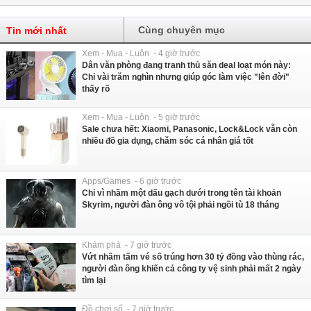
Cùng chuyên mục
Tin mới nhất
Xem - Mua - Luôn - 4 giờ trước
Dân văn phòng đang tranh thủ săn deal loạt món này:
Chỉ vài trăm nghìn nhưng giúp góc làm việc "lên đời"
thấy rõ
Xem - Mua - Luôn - 5 giờ trước
Sale chưa hết: Xiaomi, Panasonic, Lock&Lock vẫn còn
nhiều đồ gia dụng, chăm sóc cá nhân giá tốt
Apps/Games - 6 giờ trước
Chỉ vì nhầm một dấu gạch dưới trong tên tài khoản
Skyrim, người đàn ông vô tội phải ngồi tù 18 tháng
Khám phá - 7 giờ trước
Vứt nhầm tấm vé số trúng hơn 30 tỷ đồng vào thùng rác,
người đàn ông khiến cả công ty vệ sinh phải mất 2 ngày
tìm lại
Đồ chơi số - 7 giờ trước