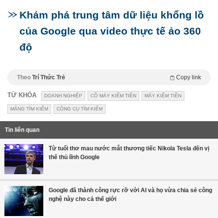
Khám phá trung tâm dữ liệu khổng lồ
của Google qua video thực tế ảo 360
độ
Theo
Trí Thức Trẻ
Copy link
TỪ KHÓA
DOANH NGHIỆP
CỖ MÁY KIẾM TIỀN
MÁY KIẾM TIỀN
MẢNG TÌM KIẾM
CÔNG CỤ TÌM KIẾM
Tin liên quan
Từ tuổi thơ mau nước mắt thương tiếc Nikola Tesla đến vị
thế thủ lĩnh Google
Google đã thành công rực rỡ với AI và họ vừa chia sẻ công
nghệ này cho cả thế giới