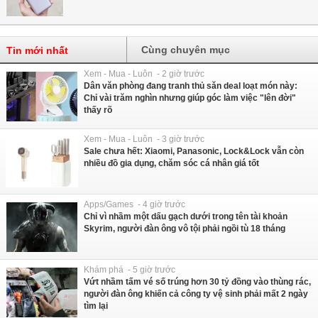
Cùng chuyên mục
Tin mới nhất
Xem - Mua - Luôn - 2 giờ trước
Dân văn phòng đang tranh thủ săn deal loạt món này:
Chỉ vài trăm nghìn nhưng giúp góc làm việc "lên đời"
thấy rõ
Xem - Mua - Luôn - 3 giờ trước
Sale chưa hết: Xiaomi, Panasonic, Lock&Lock vẫn còn
nhiều đồ gia dụng, chăm sóc cá nhân giá tốt
Apps/Games - 4 giờ trước
Chỉ vì nhầm một dấu gạch dưới trong tên tài khoản
Skyrim, người đàn ông vô tội phải ngồi tù 18 tháng
Khám phá - 5 giờ trước
Vứt nhầm tấm vé số trúng hơn 30 tỷ đồng vào thùng rác,
người đàn ông khiến cả công ty vệ sinh phải mất 2 ngày
tìm lại