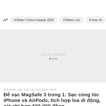
Better Choice Awards 2026
Better List
nhạc AI
Thế Duyệt - Ảnh: Tuấn Lê
|
27/11/2022 | 16:36
Đế sạc MagSafe 3 trong 1: Sạc cùng lúc
iPhone và AirPods, tích hợp loa di động,
giá chỉ hơn 600,000 đồng