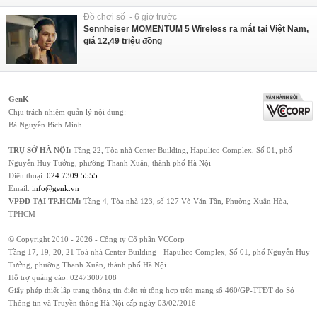
Đồ chơi số - 6 giờ trước
Sennheiser MOMENTUM 5 Wireless ra mắt tại Việt Nam,
giá 12,49 triệu đồng
GenK
Chịu trách nhiệm quản lý nội dung:
Bà Nguyễn Bích Minh
TRỤ SỞ HÀ NỘI:
Tầng 22, Tòa nhà Center Building, Hapulico Complex, Số 01, phố
Nguyễn Huy Tưởng, phường Thanh Xuân, thành phố Hà Nội
Điện thoại:
024 7309 5555
.
Email:
info@genk.vn
VPĐD TẠI TP.HCM:
Tầng 4, Tòa nhà 123, số 127 Võ Văn Tần, Phường Xuân Hòa,
TPHCM
© Copyright 2010 - 2026 - Công ty Cổ phần VCCorp
Tầng 17, 19, 20, 21 Toà nhà Center Building - Hapulico Complex, Số 01, phố Nguyễn Huy
Tưởng, phường Thanh Xuân, thành phố Hà Nội
Hỗ trợ quảng cáo:
02473007108
Giấy phép thiết lập trang thông tin điện tử tổng hợp trên mạng số 460/GP-TTĐT do Sở
Thông tin và Truyền thông Hà Nội cấp ngày 03/02/2016