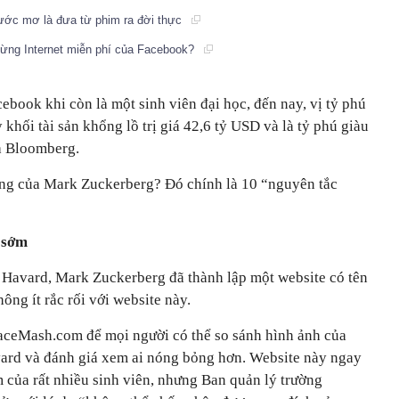
 ước mơ là đưa từ phim ra đời thực
dừng Internet miễn phí của Facebook?
ebook khi còn là một sinh viên đại học, đến nay, vị tỷ phú
khối tài sản khổng lồ trị giá 42,6 tỷ USD và là tỷ phú giàu
ủa Bloomberg.
ông của Mark Zuckerberg? Đó chính là 10 “nguyên tắc
 sớm
c Havard, Mark Zuckerberg đã thành lập một website có tên
ng ít rắc rối với website này.
aceMash.com để mọi người có thể so sánh hình ảnh của
ard và đánh giá xem ai nóng bỏng hơn. Website này ngay
m của rất nhiều sinh viên, nhưng Ban quản lý trường