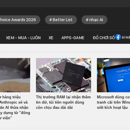
Choice Awards 2026
Better List
nhạc AI
XEM - MUA - LUÔN
XE
APPS-GAME
ĐỒ CHƠI SỐ
BÍ M
ừ hàng triệu
Thị trường RAM lại nhận thêm
Microsoft dùng co
Anthropic xé và
tin dữ, túi tiền người dùng
tranh cãi trên Wi
ude AI thừa nhận
còn chịu đau dài dài
siết kích hoạt lậu
y dựng từ "đống
ư viện"