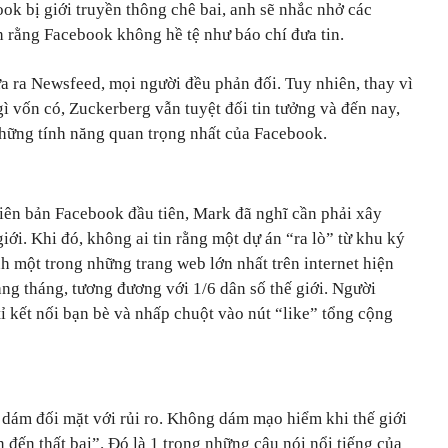
ok bị giới truyền thông chê bai, anh sẽ nhắc nhở các
 rằng Facebook không hề tệ như báo chí đưa tin.
 ra Newsfeed, mọi người đều phản đối. Tuy nhiên, thay vì
gì vốn có, Zuckerberg vẫn tuyệt đối tin tưởng và đến nay,
hững tính năng quan trọng nhất của Facebook.
hiên bản Facebook đầu tiên, Mark đã nghĩ cần phải xây
iới. Khi đó, không ai tin rằng một dự án “ra lò” từ khu ký
ành một trong những trang web lớn nhất trên internet hiện
àng tháng, tương đương với 1/6 dân số thế giới. Người
ỉ kết nối bạn bè và nhấp chuột vào nút “like” tổng cộng
 dám đối mặt với rủi ro. Không dám mạo hiểm khi thế giới
 đến thất bại”. Đó là 1 trong những câu nói nổi tiếng của