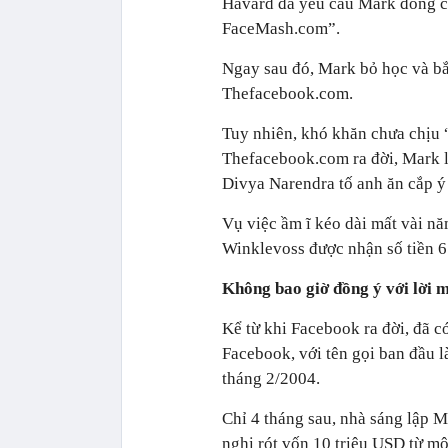
Havard đã yêu cầu Mark đóng c
FaceMash.com”.
Ngay sau đó, Mark bỏ học và bắ
Thefacebook.com.
Tuy nhiên, khó khăn chưa chịu “
Thefacebook.com ra đời, Mark lạ
Divya Narendra tố anh ăn cắp ý
Vụ việc ầm ĩ kéo dài mất vài nă
Winklevoss được nhận số tiền 
Không bao giờ đồng ý với lời m
Kể từ khi Facebook ra đời, đã c
Facebook, với tên gọi ban đầu 
tháng 2/2004.
Chỉ 4 tháng sau, nhà sáng lập M
nghị rót vốn 10 triệu USD từ mộ