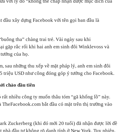
ửa với lý do “không thể chấp nhận được mục đích của
t đầu xây dựng Facebook với tên gọi ban đầu là
buông tha” chàng trai trẻ. Vài ngày sau khi
i gặp rắc rối khi hai anh em sinh đôi Winklevoss và
 tưởng của họ.
m, sau những thu xếp về mặt pháp lý, anh em sinh đôi
65 triệu USD như công đóng góp ý tưởng cho Facebook.
ời chào đầu tiên
ó rất nhiều công ty muốn thâu tóm “gã khổng lồ” này.
là TheFacebook.com bắt đầu có mặt trên thị trường vào
ark Zuckerberg (khi đó mới 20 tuổi) đã nhận được lời đề
t nhà đầu tư không rõ danh tính ở New York. Tuy nhiên,