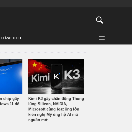
ẬT LÀNG TECH
n chip gây
Kimi K3 gây chấn động Thung
ndows 11 để
lũng Silicon, NVIDIA,
Microsoft cùng loạt ông lớn
kiến nghị Mỹ ủng hộ AI mã
nguồn mở