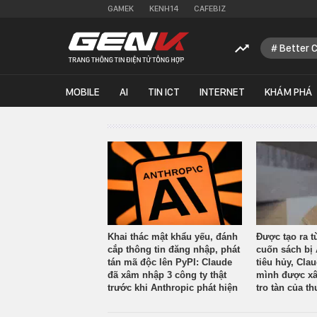
GAMEK
KENH14
CAFEBIZ
Better 
MOBILE
AI
TIN ICT
INTERNET
KHÁM PHÁ
Khai thác mật khẩu yếu, đánh
Được tạo ra t
cắp thông tin đăng nhập, phát
cuốn sách bị 
tán mã độc lên PyPI: Claude
tiêu hủy, Cla
đã xâm nhập 3 công ty thật
mình được xâ
trước khi Anthropic phát hiện
tro tàn của th