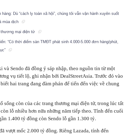
 hàng: Dù “cách ly toàn xã hội”, chúng tôi vẫn vận hành xuyên suốt
iá mùa dịch
a thương mại điện tử
iến: “Có thời điểm sàn TMĐT phát sinh 4.000-5.000 đơn hàng/phút,
tục”
ki và Sendo đã đồng ý sáp nhập, theo nguồn tin từ một
ơng vụ tiết lộ, ghi nhận bởi DealStreetAsia. Trước đó vào
o biết hai trang đang đàm phán để tiến đến việc về chung
ố sống còn của các trang thương mại điện tử, trong lúc tất
o còn lỗ nhiều hơn nữa những năm tiếp theo. Tính đến cuối
 gần 1.400 tỷ đồng còn Sendo lỗ gần 1.300 tỷ.
 đã vượt mốc 2.000 tỷ đồng. Riêng Lazada, tính đến