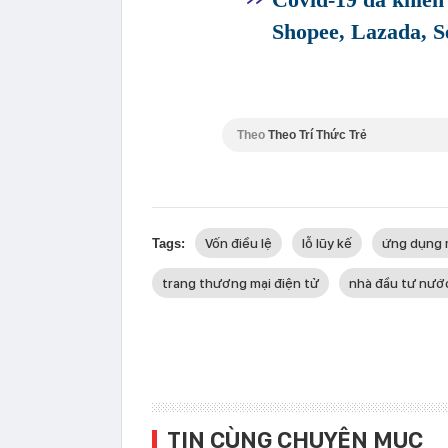
Shopee, Lazada, Se
Theo
Theo Trí Thức Trẻ
Vốn điều lệ
lỗ lũy kế
ứng dụng 
Tags:
trang thương mại điện tử
nhà đầu tư nướ
TIN CÙNG CHUYÊN MỤC