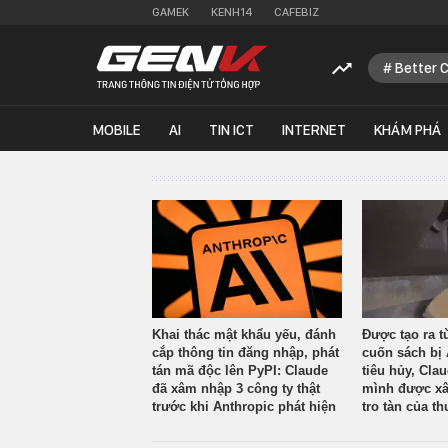
GAMEK
KENH14
CAFEBIZ
Better 
MOBILE
AI
TIN ICT
INTERNET
KHÁM PHÁ
Khai thác mật khẩu yếu, đánh
Được tạo ra t
cắp thông tin đăng nhập, phát
cuốn sách bị 
tán mã độc lên PyPI: Claude
tiêu hủy, Cla
đã xâm nhập 3 công ty thật
mình được xâ
trước khi Anthropic phát hiện
tro tàn của th