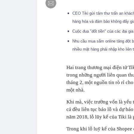
CEO Tiki gửi tâm thư trấn an khách
hàng hóa và đảm bảo không đẩy g
Cuộc đua "đốt tiền" của các đại gi
Nhu cầu mua sắm online tăng đột b
nhiều mặt hàng phải nhập kho liên 
Hai trang thương mại điện tử Ti
trong những người liên quan thư
tháng 2, một nguồn tin rò rỉ ch
một nhà.
Khi mà, việc trường vốn là yếu t
cả đều liên tục báo lỗ và dự bá
năm 2018, lỗ lũy kế của Tiki là
Trong khi lỗ luỹ kế của Shopee