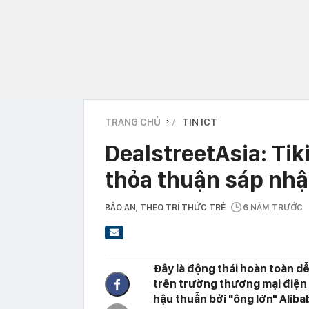
TRANG CHỦ
TIN ICT
›
DealstreetAsia: Tik
thỏa thuận sáp nh
BẢO AN
, THEO TRÍ THỨC TRẺ
6 NĂM TRƯỚC
Đây là động thái hoàn toàn dễ
trên trường thương mại điện 
hậu thuẫn bởi "ông lớn" Alib