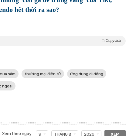
ndo hết thời ra sao?
Copy link
mua sắm
thương mại điện tử
ứng dụng di động
c ngoài
Xem theo ngày
9
THÁNG 8
2026
XEM