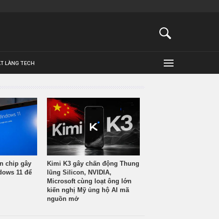
ẬT LÀNG TECH
n chip gây
Kimi K3 gây chấn động Thung
ndows 11 để
lũng Silicon, NVIDIA,
Microsoft cùng loạt ông lớn
kiến nghị Mỹ ủng hộ AI mã
nguồn mở