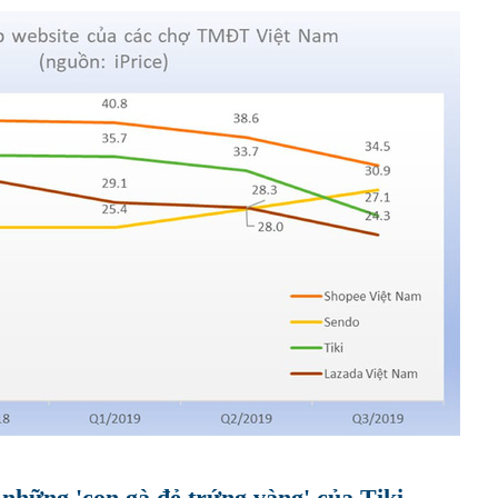
những 'con gà đẻ trứng vàng' của Tiki,