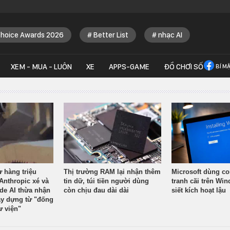
Choice Awards 2026
Better List
nhạc AI
XEM - MUA - LUÔN
XE
APPS-GAME
ĐỒ CHƠI SỐ
BÍ M
ừ hàng triệu
Thị trường RAM lại nhận thêm
Microsoft dùng co
Anthropic xé và
tin dữ, túi tiền người dùng
tranh cãi trên Wi
ude AI thừa nhận
còn chịu đau dài dài
siết kích hoạt lậu
y dựng từ "đống
ư viện"