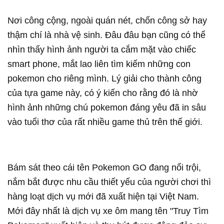
Nơi công cộng, ngoài quán nét, chốn công sở hay
thậm chí là nhà vệ sinh. Đâu đâu bạn cũng có thể
nhìn thấy hình ảnh người ta cắm mặt vào chiếc
smart phone, mắt lao liên tìm kiếm những con
pokemon cho riêng mình. Lý giải cho thành công
của tựa game này, có ý kiến cho rằng đó là nhờ
hình ảnh những chú pokemon đáng yêu đã in sâu
vào tuổi thơ của rất nhiều game thủ trên thế giới.
Bám sát theo cái tên Pokemon GO đang nổi trội,
nắm bắt được nhu cầu thiết yếu của người chơi thì
hàng loạt dịch vụ mới đã xuất hiện tại Việt Nam.
Mới đây nhất là dịch vụ xe ôm mang tên "Truy Tìm