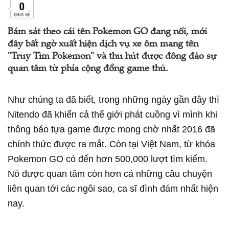
0
CHIA SẺ
Bám sát theo cái tên Pokemon GO đang nổi, mới
đây bất ngờ xuất hiện dịch vụ xe ôm mang tên
"Truy Tìm Pokemon" và thu hút được đông đảo sự
quan tâm từ phía cộng đồng game thủ.
Như chúng ta đã biết, trong những ngày gần đây thì
Nitendo đã khiến cả thế giới phát cuồng vì mình khi
thông báo tựa game được mong chờ nhất 2016 đã
chính thức được ra mắt. Còn tại Việt Nam, từ khóa
Pokemon GO có đến hơn 500,000 lượt tìm kiếm.
Nó được quan tâm còn hơn cả những câu chuyện
liên quan tới các ngôi sao, ca sĩ đình đám nhất hiện
nay.