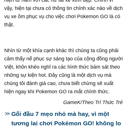
hiện từ năm với các nữ tài xế xinh đẹp. Chính vì
vậy, hiện tại chưa có thông tin chính xác nào về dịch
vụ xe ôm phục vụ cho việc chơi Pokemon GO là có
thật.
Nhìn từ một khía cạnh khác thì chúng ta cũng phải
cảm thấy nể phục sự sáng tạo của cộng đồng người
Việt, khôn khéo nghĩ ra các hình thức bám sát theo
những sự kiện hot. Đây cũng là một dịch vụ mà
chúng tôi đánh giá cao, chưa biết chừng sẽ xuất
hiện ngay khi Pokemon GO ra mắt chính thức.
GameK/Theo Trí Thức Trẻ
Gối đầu 7 mẹo nhỏ mà hay, vì một
tương lai chơi Pokémon GO! không lo