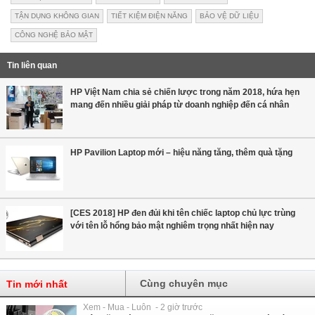
TẬN DỤNG KHÔNG GIAN
TIẾT KIỆM ĐIỆN NĂNG
BẢO VỆ DỮ LIỆU
CÔNG NGHỆ BẢO MẬT
Tin liên quan
HP Việt Nam chia sẻ chiến lược trong năm 2018, hứa hẹn
mang đến nhiều giải pháp từ doanh nghiệp đến cá nhân
HP Pavilion Laptop mới – hiệu năng tăng, thêm quà tặng
[CES 2018] HP đen đủi khi tên chiếc laptop chủ lực trùng
với tên lỗ hổng bảo mật nghiêm trọng nhất hiện nay
Cùng chuyên mục
Tin mới nhất
Xem - Mua - Luôn - 2 giờ trước