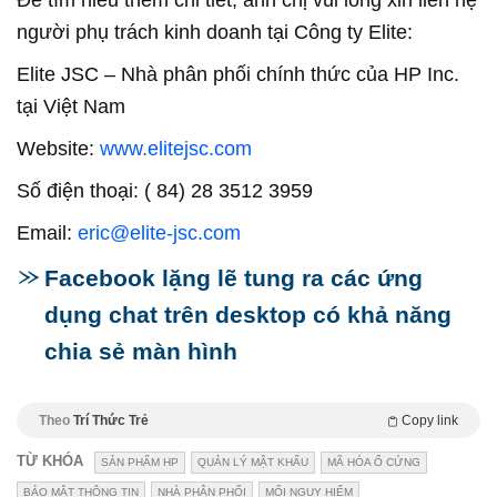
Để tìm hiểu thêm chi tiết, anh chị vui lòng xin liên hệ
người phụ trách kinh doanh tại Công ty Elite:
Elite JSC – Nhà phân phối chính thức của HP Inc.
tại Việt Nam
Website:
www.elitejsc.com
Số điện thoại: ( 84) 28 3512 3959
Email:
eric@elite-jsc.com
Facebook lặng lẽ tung ra các ứng
dụng chat trên desktop có khả năng
chia sẻ màn hình
Theo
Trí Thức Trẻ
Copy link
TỪ KHÓA
SẢN PHẨM HP
QUẢN LÝ MẬT KHẨU
MÃ HÓA Ổ CỨNG
BẢO MẬT THÔNG TIN
NHÀ PHÂN PHỐI
MỐI NGUY HIỂM