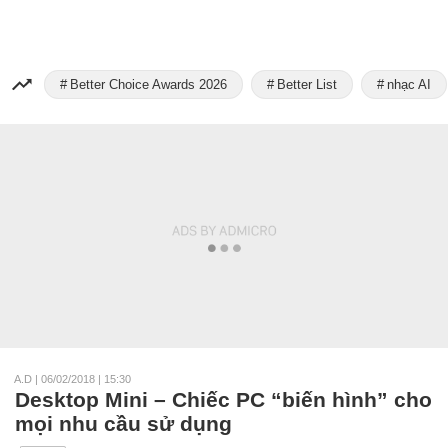
Better Choice Awards 2026
Better List
nhạc AI
A.D
|
06/02/2018 | 15:30
Desktop Mini – Chiếc PC “biến hình” cho
mọi nhu cầu sử dụng