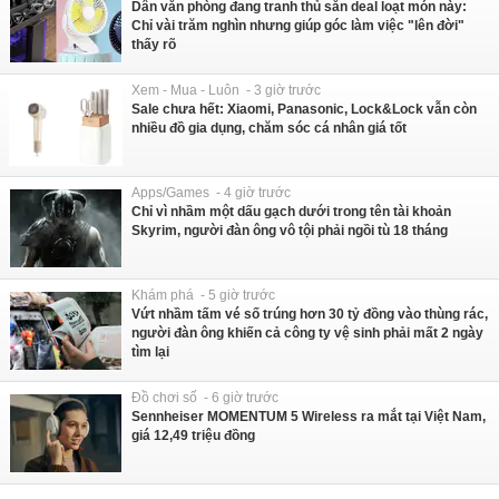
Dân văn phòng đang tranh thủ săn deal loạt món này:
Chỉ vài trăm nghìn nhưng giúp góc làm việc "lên đời"
thấy rõ
Xem - Mua - Luôn - 3 giờ trước
Sale chưa hết: Xiaomi, Panasonic, Lock&Lock vẫn còn
nhiều đồ gia dụng, chăm sóc cá nhân giá tốt
Apps/Games - 4 giờ trước
Chỉ vì nhầm một dấu gạch dưới trong tên tài khoản
Skyrim, người đàn ông vô tội phải ngồi tù 18 tháng
Khám phá - 5 giờ trước
Vứt nhầm tấm vé số trúng hơn 30 tỷ đồng vào thùng rác,
người đàn ông khiến cả công ty vệ sinh phải mất 2 ngày
tìm lại
Đồ chơi số - 6 giờ trước
Sennheiser MOMENTUM 5 Wireless ra mắt tại Việt Nam,
giá 12,49 triệu đồng