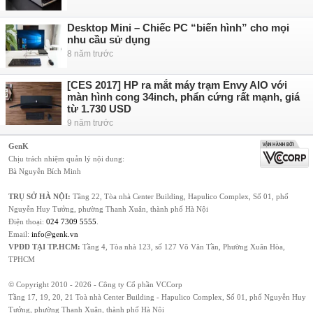
Desktop Mini – Chiếc PC “biến hình” cho mọi
nhu cầu sử dụng
8 năm trước
[CES 2017] HP ra mắt máy trạm Envy AIO với
màn hình cong 34inch, phẩn cứng rất mạnh, giá
từ 1.730 USD
9 năm trước
GenK
Chịu trách nhiệm quản lý nội dung:
Bà Nguyễn Bích Minh
TRỤ SỞ HÀ NỘI:
Tầng 22, Tòa nhà Center Building, Hapulico Complex, Số 01, phố
Nguyễn Huy Tưởng, phường Thanh Xuân, thành phố Hà Nội
Điện thoại:
024 7309 5555
.
Email:
info@genk.vn
VPĐD TẠI TP.HCM:
Tầng 4, Tòa nhà 123, số 127 Võ Văn Tần, Phường Xuân Hòa,
TPHCM
© Copyright 2010 - 2026 - Công ty Cổ phần VCCorp
Tầng 17, 19, 20, 21 Toà nhà Center Building - Hapulico Complex, Số 01, phố Nguyễn Huy
Tưởng, phường Thanh Xuân, thành phố Hà Nội