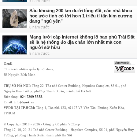
7 năm trước
Sâu khoảng 200 km dưới lòng đất, các nhà khoa
học ước tính có tới hơn 1 triệu tỉ tấn kim cương
đang "ngủ yên"
8 năm trước
Mạng lưới cáp Internet khổng lồ bao phủ Trái Đất
sẽ là hệ thống đo địa chấn lớn nhất mà con
người sở hữu
8 năm trước
GenK
Chịu trách nhiệm quản lý nội dung:
Bà Nguyễn Bích Minh
TRỤ SỞ HÀ NỘI:
Tầng 22, Tòa nhà Center Building, Hapulico Complex, Số 01, phố
Nguyễn Huy Tưởng, phường Thanh Xuân, thành phố Hà Nội
Điện thoại:
024 7309 5555
.
Email:
info@genk.vn
VPĐD TẠI TP.HCM:
Tầng 4, Tòa nhà 123, số 127 Võ Văn Tần, Phường Xuân Hòa,
TPHCM
© Copyright 2010 - 2026 - Công ty Cổ phần VCCorp
Tầng 17, 19, 20, 21 Toà nhà Center Building - Hapulico Complex, Số 01, phố Nguyễn Huy
Tưởng, phường Thanh Xuân, thành phố Hà Nội