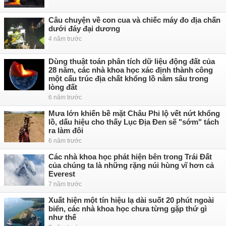
Câu chuyện về con cua và chiếc máy đo địa chấn
dưới đáy đại dương
4 năm trước
Dùng thuật toán phân tích dữ liệu động đất của
28 năm, các nhà khoa học xác định thành công
một cấu trúc địa chất khổng lồ nằm sâu trong
lòng đất
6 năm trước
Mưa lớn khiến bề mặt Châu Phi lộ vết nứt khổng
lồ, dấu hiệu cho thấy Lục Địa Đen sẽ "sớm" tách
ra làm đôi
6 năm trước
Các nhà khoa học phát hiện bên trong Trái Đất
của chúng ta là những rặng núi hùng vĩ hơn cả
Everest
7 năm trước
Xuất hiện một tín hiệu lạ dài suốt 20 phút ngoài
biển, các nhà khoa học chưa từng gặp thứ gì
như thế