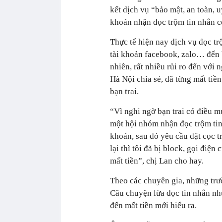
kết dịch vụ “bảo mật, an toàn, 
khoản nhận đọc trộm tin nhắn c
Thực tế hiện nay dịch vụ đọc tr
tài khoản facebook, zalo… đến b
nhiên, rất nhiều rủi ro đến với 
Hà Nội chia sẻ, đã từng mất tiề
bạn trai.
“Vì nghi ngờ bạn trai có điều m
một hội nhóm nhận đọc trộm tin 
khoản, sau đó yêu cầu đặt cọc t
lại thì tôi đã bị block, gọi điệ
mất tiền”, chị Lan cho hay.
Theo các chuyên gia, những trườ
Câu chuyện lừa đọc tin nhắn nh
đến mất tiền mới hiểu ra.