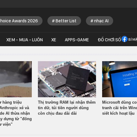
Choice Awards 2026
Better List
nhạc AI
XEM - MUA - LUÔN
XE
APPS-GAME
ĐỒ CHƠI SỐ
BÍ M
ừ hàng triệu
Thị trường RAM lại nhận thêm
Microsoft dùng co
Anthropic xé và
tin dữ, túi tiền người dùng
tranh cãi trên Wi
ude AI thừa nhận
còn chịu đau dài dài
siết kích hoạt lậu
y dựng từ "đống
ư viện"