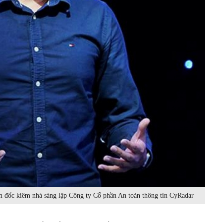
ốc kiêm nhà sáng lập Công ty Cổ phần An toàn thông tin CyRadar