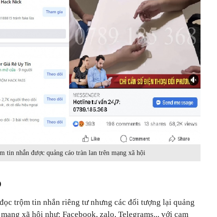
m tin nhắn được quảng cáo tràn lan trên mạng xã hội
ò
đọc trộm tin nhắn riêng tư nhưng các đối tượng lại quảng
 mạng xã hội như: Facebook, zalo, Telegrams... với cam