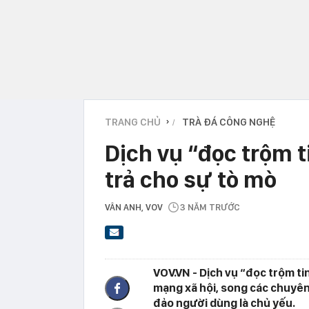
TRANG CHỦ
TRÀ ĐÁ CÔNG NGHỆ
›
Dịch vụ “đọc trộm t
trả cho sự tò mò
VÂN ANH
, VOV
3 NĂM TRƯỚC
VOV.VN - Dịch vụ “đọc trộm t
mạng xã hội, song các chuyên 
đảo người dùng là chủ yếu.