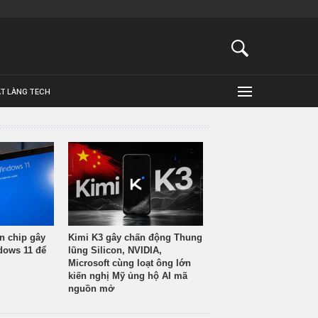
ẬT LÀNG TECH
n chip gây
Kimi K3 gây chấn động Thung
ndows 11 để
lũng Silicon, NVIDIA,
Microsoft cùng loạt ông lớn
kiến nghị Mỹ ủng hộ AI mã
nguồn mở