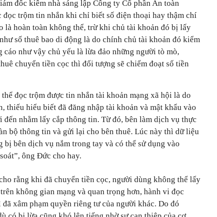
ám đốc kiêm nhà sáng lập Công ty Cổ phần An toàn
 đọc trộm tin nhắn khi chỉ biết số điện thoại hay thậm chí
 là hoàn toàn không thể, trừ khi chủ tài khoản đó bị lấy
như số thuê bao di động là do chính chủ tài khoản đó kiểm
g cáo như vậy chủ yếu là lừa đảo những người tò mò,
thuê chuyển tiền cọc thì đối tượng sẽ chiếm đoạt số tiền
 thể đọc trộm được tin nhắn tài khoản mạng xã hội là do
, thiếu hiểu biết đã đăng nhập tài khoản và mật khẩu vào
 đến nhằm lấy cắp thông tin. Từ đó, bên làm dịch vụ thực
àn bộ thông tin và gửi lại cho bên thuê. Lúc này thì dữ liệu
g bị bên dịch vụ nắm trong tay và có thể sử dụng vào
soát”, ông Đức cho hay.
ho rằng khi đã chuyển tiền cọc, người dùng không thể lấy
ều trên không gian mạng và quan trọng hơn, hành vi đọc
 vì đã xâm phạm quyền riêng tư của người khác. Do đó
 có bị lừa cũng khó lên tiếng nhờ sự can thiệp của cơ