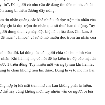
uy tín”. Để người có nhu cầu dễ dàng tìm đến mình, có tài
òn trang bị thêm đường dây nóng.
ộm tin nhắn quảng cáo khá nhiều, từ đọc trộm tin nhắn của
ây giờ là đọc trộm tin nhắn qua số thuê bao di động. Tuy
người dùng dịch vụ này, đặc biệt là bị lừa đảo. Chị Lan, ở
n để mua “bài học” vì sự tò mò muốn đọc trộm tin nhắn của
uốn lừa dối, lại đúng lúc có người chia sẻ cho mình vào
nhắn. Khi liên hệ, họ có nói để họ kiểm tra độ bảo mật tài
rước 1 triệu đồng. Tuy nhiên một vài ngày sau khi liên lạc
n cũng bị chặn không liên lạc được. Đúng là vì tò mò mà hại
ng hợp bị lừa mất tiền như chị Lan không phải là hiếm.
ư thế này cũng không mới, tuy nhiên vẫn có người bị lừa