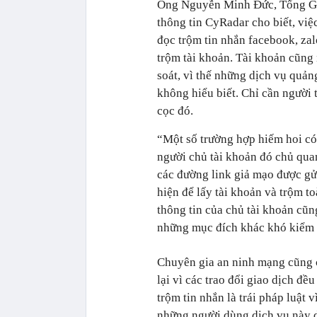
Ông Nguyễn Minh Đức, Tổng Gi
thông tin CyRadar cho biết, việc
đọc trộm tin nhắn facebook, zalo
trộm tài khoản. Tài khoản cũng 
soát, vì thế những dịch vụ quản
không hiểu biết. Chỉ cần người 
cọc đó.
“Một số trường hợp hiếm hoi có
người chủ tài khoản đó chủ quan
các đường link giả mạo được gửi
hiện để lấy tài khoản và trộm to
thông tin của chủ tài khoản cũn
những mục đích khác khó kiểm 
Chuyên gia an ninh mạng cũng c
lại vì các trao đổi giao dịch đ
trộm tin nhắn là trái pháp luật
những người dùng dịch vụ này dù