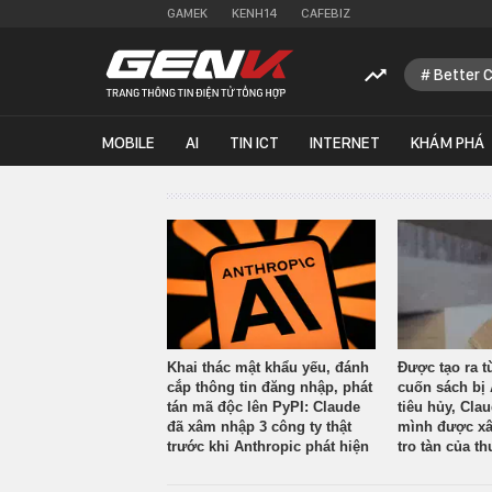
GAMEK
KENH14
CAFEBIZ
Better 
MOBILE
AI
TIN ICT
INTERNET
KHÁM PHÁ
Khai thác mật khẩu yếu, đánh
Được tạo ra t
cắp thông tin đăng nhập, phát
cuốn sách bị 
tán mã độc lên PyPI: Claude
tiêu hủy, Cla
đã xâm nhập 3 công ty thật
mình được xâ
trước khi Anthropic phát hiện
tro tàn của th