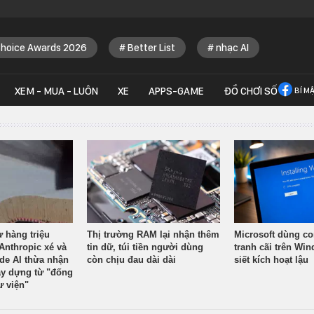
Choice Awards 2026
Better List
nhạc AI
XEM - MUA - LUÔN
XE
APPS-GAME
ĐỒ CHƠI SỐ
BÍ M
ừ hàng triệu
Thị trường RAM lại nhận thêm
Microsoft dùng co
Anthropic xé và
tin dữ, túi tiền người dùng
tranh cãi trên Wi
ude AI thừa nhận
còn chịu đau dài dài
siết kích hoạt lậu
y dựng từ "đống
ư viện"