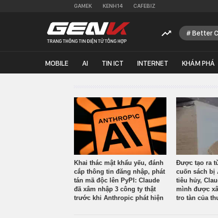
GAMEK
KENH14
CAFEBIZ
Better 
MOBILE
AI
TIN ICT
INTERNET
KHÁM PHÁ
Khai thác mật khẩu yếu, đánh
Được tạo ra t
cắp thông tin đăng nhập, phát
cuốn sách bị 
tán mã độc lên PyPI: Claude
tiêu hủy, Cla
đã xâm nhập 3 công ty thật
mình được xâ
trước khi Anthropic phát hiện
tro tàn của th