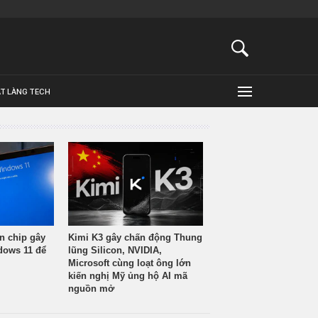
ẬT LÀNG TECH
n chip gây
Kimi K3 gây chấn động Thung
ndows 11 để
lũng Silicon, NVIDIA,
Microsoft cùng loạt ông lớn
kiến nghị Mỹ ủng hộ AI mã
nguồn mở