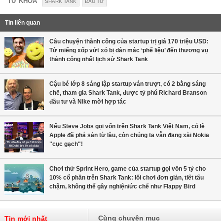
TỪ KHÓA
SHARK TANK
ĐẦU TƯ
Tin liên quan
Câu chuyện thành công của startup trị giá 170 triệu USD:
Từ miếng xốp vứt xó bị dán mác ‘phế liệu’ đến thương vụ
thành công nhất lịch sử Shark Tank
Cậu bé lớp 8 sáng lập startup ván trượt, có 2 bằng sáng
chế, tham gia Shark Tank, được tỷ phú Richard Branson
đầu tư và Nike mời hợp tác
Nếu Steve Jobs gọi vốn trên Shark Tank Việt Nam, có lẽ
Apple đã phá sản từ lâu, còn chúng ta vẫn đang xài Nokia
"cục gạch"!
Chơi thử Sprint Hero, game của startup gọi vốn 5 tỷ cho
10% cổ phần trên Shark Tank: lối chơi đơn giản, tiết tấu
chậm, không thể gây nghiện/ức chế như Flappy Bird
Cùng chuyên mục
Tin mới nhất