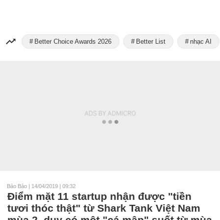
Better Choice Awards 2026
Better List
nhạc AI
Bảo Bảo
|
14/04/2019 | 09:32
Điểm mặt 11 startup nhận được "tiền
tươi thóc thật" từ Shark Tank Việt Nam
mùa 2, duy có một "cá mập" suốt từ mùa