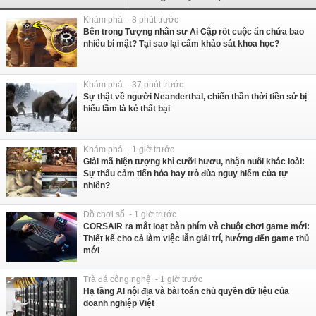
Khám phá - 8 phút trước
Bên trong Tượng nhân sư Ai Cập rốt cuộc ẩn chứa bao
nhiêu bí mật? Tại sao lại cấm khảo sát khoa học?
Khám phá - 37 phút trước
Sự thật về người Neanderthal, chiến thần thời tiền sử bị
hiểu lầm là kẻ thất bại
Khám phá - 1 giờ trước
Giải mã hiện tượng khỉ cưỡi hươu, nhận nuôi khác loài:
Sự thấu cảm tiến hóa hay trò đùa nguy hiểm của tự
nhiên?
Đồ chơi số - 1 giờ trước
CORSAIR ra mắt loạt bàn phím và chuột chơi game mới:
Thiết kế cho cả làm việc lẫn giải trí, hướng đến game thủ
mới
Trà đá công nghệ - 1 giờ trước
Hạ tầng AI nội địa và bài toán chủ quyền dữ liệu của
doanh nghiệp Việt