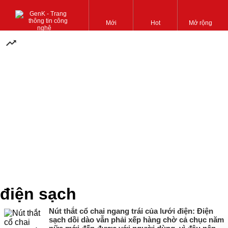
Mới
Hot
Mở rộng
điện sạch
Nút thắt cổ chai ngang trái của lưới điện: Điện
sạch dồi dào vẫn phải xếp hàng chờ cả chục năm