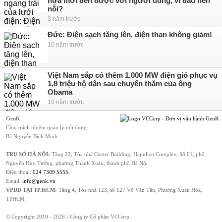
nữa mới đến được với người dùng, vì đâu nên
nỗi?
3 năm trước
Đức: Điện sạch tăng lên, điện than không giảm!
10 năm trước
Việt Nam sắp có thêm 1.000 MW điện gió phục vụ
1,8 triệu hộ dân sau chuyến thăm của ông
Obama
10 năm trước
GenK
Chịu trách nhiệm quản lý nội dung:
Bà Nguyễn Bích Minh
TRỤ SỞ HÀ NỘI:
Tầng 22, Tòa nhà Center Building, Hapulico Complex, Số 01, phố
Nguyễn Huy Tưởng, phường Thanh Xuân, thành phố Hà Nội
Điện thoại:
024 7309 5555
.
Email:
info@genk.vn
VPĐD TẠI TP.HCM:
Tầng 4, Tòa nhà 123, số 127 Võ Văn Tần, Phường Xuân Hòa,
TPHCM
© Copyright 2010 - 2026 - Công ty Cổ phần VCCorp