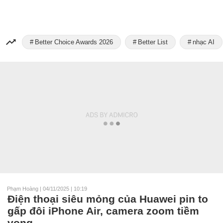
Better Choice Awards 2026
Better List
nhạc AI
Phạm Hoàng
|
04/11/2025 | 10:19
Điện thoại siêu mỏng của Huawei pin to
gấp đôi iPhone Air, camera zoom tiềm
vọng