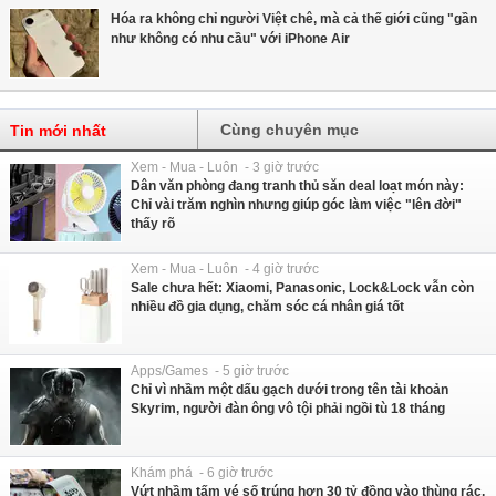
Hóa ra không chỉ người Việt chê, mà cả thế giới cũng "gần
như không có nhu cầu" với iPhone Air
Cùng chuyên mục
Tin mới nhất
Xem - Mua - Luôn - 3 giờ trước
Dân văn phòng đang tranh thủ săn deal loạt món này:
Chỉ vài trăm nghìn nhưng giúp góc làm việc "lên đời"
thấy rõ
Xem - Mua - Luôn - 4 giờ trước
Sale chưa hết: Xiaomi, Panasonic, Lock&Lock vẫn còn
nhiều đồ gia dụng, chăm sóc cá nhân giá tốt
Apps/Games - 5 giờ trước
Chỉ vì nhầm một dấu gạch dưới trong tên tài khoản
Skyrim, người đàn ông vô tội phải ngồi tù 18 tháng
Khám phá - 6 giờ trước
Vứt nhầm tấm vé số trúng hơn 30 tỷ đồng vào thùng rác,