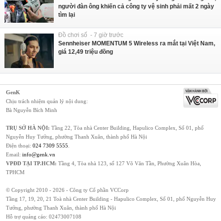
người đàn ông khiến cả công ty vệ sinh phải mất 2 ngày
tìm lại
Đồ chơi số - 7 giờ trước
Sennheiser MOMENTUM 5 Wireless ra mắt tại Việt Nam,
giá 12,49 triệu đồng
GenK
Chịu trách nhiệm quản lý nội dung:
Bà Nguyễn Bích Minh
TRỤ SỞ HÀ NỘI:
Tầng 22, Tòa nhà Center Building, Hapulico Complex, Số 01, phố
Nguyễn Huy Tưởng, phường Thanh Xuân, thành phố Hà Nội
Điện thoại:
024 7309 5555
.
Email:
info@genk.vn
VPĐD TẠI TP.HCM:
Tầng 4, Tòa nhà 123, số 127 Võ Văn Tần, Phường Xuân Hòa,
TPHCM
© Copyright 2010 - 2026 - Công ty Cổ phần VCCorp
Tầng 17, 19, 20, 21 Toà nhà Center Building - Hapulico Complex, Số 01, phố Nguyễn Huy
Tưởng, phường Thanh Xuân, thành phố Hà Nội
Hỗ trợ quảng cáo:
02473007108