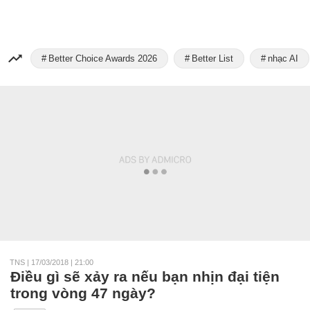
Better Choice Awards 2026
Better List
nhạc AI
TNS
|
17/03/2018 | 21:00
Điều gì sẽ xảy ra nếu bạn nhịn đại tiện
trong vòng 47 ngày?