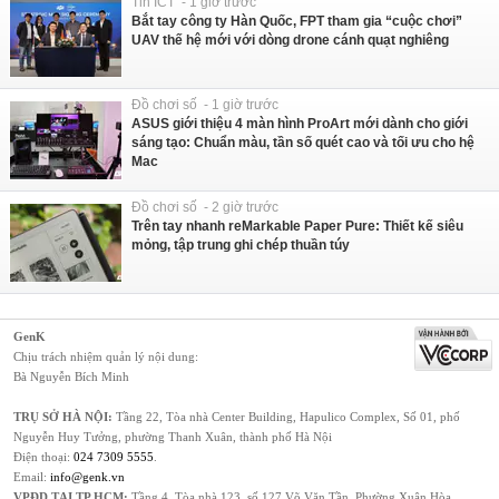
Tin ICT - 1 giờ trước
Bắt tay công ty Hàn Quốc, FPT tham gia “cuộc chơi”
UAV thế hệ mới với dòng drone cánh quạt nghiêng
Đồ chơi số - 1 giờ trước
ASUS giới thiệu 4 màn hình ProArt mới dành cho giới
sáng tạo: Chuẩn màu, tần số quét cao và tối ưu cho hệ
Mac
Đồ chơi số - 2 giờ trước
Trên tay nhanh reMarkable Paper Pure: Thiết kế siêu
mỏng, tập trung ghi chép thuần túy
GenK
Chịu trách nhiệm quản lý nội dung:
Bà Nguyễn Bích Minh
TRỤ SỞ HÀ NỘI:
Tầng 22, Tòa nhà Center Building, Hapulico Complex, Số 01, phố
Nguyễn Huy Tưởng, phường Thanh Xuân, thành phố Hà Nội
Điện thoại:
024 7309 5555
.
Email:
info@genk.vn
VPĐD TẠI TP.HCM:
Tầng 4, Tòa nhà 123, số 127 Võ Văn Tần, Phường Xuân Hòa,