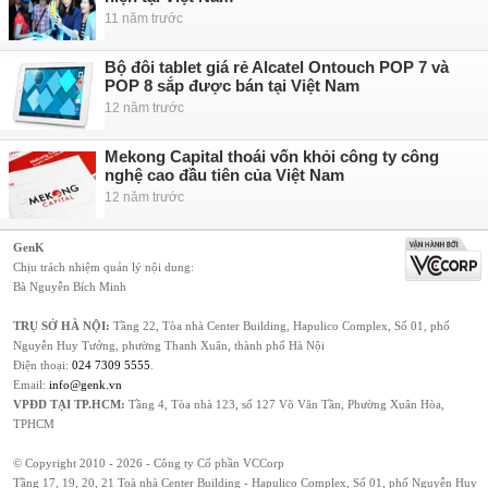
11 năm trước
Bộ đôi tablet giá rẻ Alcatel Ontouch POP 7 và
POP 8 sắp được bán tại Việt Nam
12 năm trước
Mekong Capital thoái vốn khỏi công ty công
nghệ cao đầu tiên của Việt Nam
12 năm trước
GenK
Chịu trách nhiệm quản lý nội dung:
Bà Nguyễn Bích Minh
TRỤ SỞ HÀ NỘI:
Tầng 22, Tòa nhà Center Building, Hapulico Complex, Số 01, phố
Nguyễn Huy Tưởng, phường Thanh Xuân, thành phố Hà Nội
Điện thoại:
024 7309 5555
.
Email:
info@genk.vn
VPĐD TẠI TP.HCM:
Tầng 4, Tòa nhà 123, số 127 Võ Văn Tần, Phường Xuân Hòa,
TPHCM
© Copyright 2010 - 2026 - Công ty Cổ phần VCCorp
Tầng 17, 19, 20, 21 Toà nhà Center Building - Hapulico Complex, Số 01, phố Nguyễn Huy