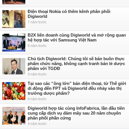
Điện thoại Nokia có thêm kênh phân phối
Digiworld
7 năm trước
B2X liên doanh cùng Digiworld và mở rộng quan
hệ hợp tác với Samsung Việt Nam
9 năm trước
Chủ tịch Digiworld: Chúng tôi sẽ bán buôn thực
phẩm chức năng, không cạnh tranh bán lẻ dược
phẩm với TGDĐ
9 năm trước
Tại sao các “ông lớn” bán điện thoại, từ Thế giới
di động đến FPT và Digiworld đều nhảy vào thị
trường dược phẩm?
9 năm trước
Digiworld hợp tác cùng InfoFabrica, lần đầu tiên
cung cấp dịch vụ đám mây sau 20 năm chuyên
phân phối phần cứng
9 năm trước