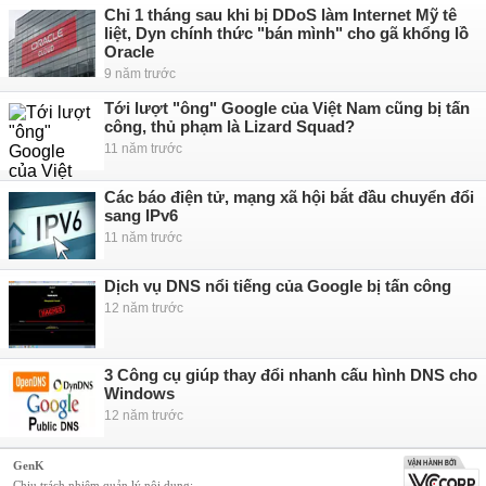
Chỉ 1 tháng sau khi bị DDoS làm Internet Mỹ tê
liệt, Dyn chính thức "bán mình" cho gã khổng lồ
Oracle
9 năm trước
Tới lượt "ông" Google của Việt Nam cũng bị tấn
công, thủ phạm là Lizard Squad?
11 năm trước
Các báo điện tử, mạng xã hội bắt đầu chuyển đổi
sang IPv6
11 năm trước
Dịch vụ DNS nổi tiếng của Google bị tấn công
12 năm trước
3 Công cụ giúp thay đổi nhanh cấu hình DNS cho
Windows
12 năm trước
GenK
Chịu trách nhiệm quản lý nội dung: