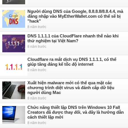
Người dùng DNS của Google, 8.8.8.8/8.8.4.4, mà
đăng nhập vào MyEtherWallet.com có thể sẽ bị
"hack"
8 năm trước
DNS 1.1.1.1 của CloudFlare nhanh thế nào khi
thử nghiệm tại Việt Nam?
8 năm trước
Cloudflare ra mắt dịch vụ DNS 1.1.1.1, có thể
giúp tăng đáng kể tốc độ internet
8 năm trước
Xuất hiện malware mới có thể qua mặt các
chương trình diệt virus và đánh cắp dữ liệu
người dùng Mac
8 năm trước
Chức năng thiết lập DNS trên Windows 10 Fall
Creators đã được thay đổi, và đây là hướng dẫn
cách thiết lập mới
8 năm trước