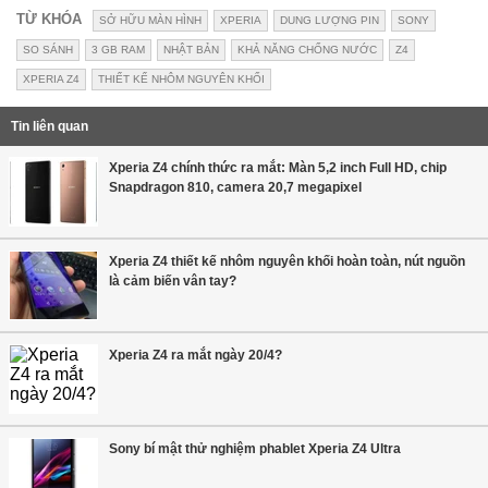
TỪ KHÓA
SỞ HỮU MÀN HÌNH
XPERIA
DUNG LƯỢNG PIN
SONY
SO SÁNH
3 GB RAM
NHẬT BẢN
KHẢ NĂNG CHỐNG NƯỚC
Z4
XPERIA Z4
THIẾT KẾ NHÔM NGUYÊN KHỐI
Tin liên quan
Xperia Z4 chính thức ra mắt: Màn 5,2 inch Full HD, chip
Snapdragon 810, camera 20,7 megapixel
Xperia Z4 thiết kế nhôm nguyên khối hoàn toàn, nút nguồn
là cảm biến vân tay?
Xperia Z4 ra mắt ngày 20/4?
Sony bí mật thử nghiệm phablet Xperia Z4 Ultra