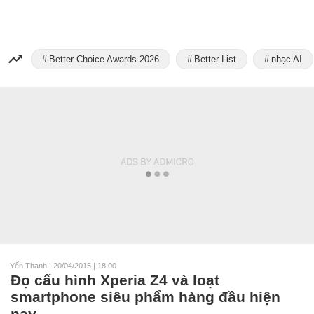
Better Choice Awards 2026
Better List
nhạc AI
Yến Thanh
|
20/04/2015 | 18:00
Đọ cấu hình Xperia Z4 và loạt
smartphone siêu phẩm hàng đầu hiện
nay