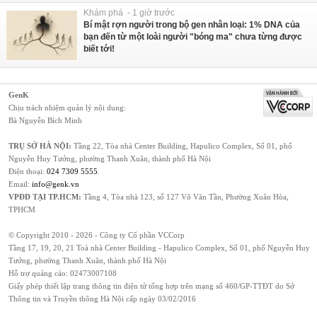
Khám phá - 1 giờ trước
Bí mật rợn người trong bộ gen nhân loại: 1% DNA của
bạn đến từ một loài người "bóng ma" chưa từng được
biết tới!
GenK
Chịu trách nhiệm quản lý nội dung:
Bà Nguyễn Bích Minh
TRỤ SỞ HÀ NỘI:
Tầng 22, Tòa nhà Center Building, Hapulico Complex, Số 01, phố
Nguyễn Huy Tưởng, phường Thanh Xuân, thành phố Hà Nội
Điện thoại:
024 7309 5555
.
Email:
info@genk.vn
VPĐD TẠI TP.HCM:
Tầng 4, Tòa nhà 123, số 127 Võ Văn Tần, Phường Xuân Hòa,
TPHCM
© Copyright 2010 - 2026 - Công ty Cổ phần VCCorp
Tầng 17, 19, 20, 21 Toà nhà Center Building - Hapulico Complex, Số 01, phố Nguyễn Huy
Tưởng, phường Thanh Xuân, thành phố Hà Nội
Hỗ trợ quảng cáo:
02473007108
Giấy phép thiết lập trang thông tin điện tử tổng hợp trên mạng số 460/GP-TTĐT do Sở
Thông tin và Truyền thông Hà Nội cấp ngày 03/02/2016