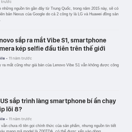
 trước
 những nguồn tin gần đây từ Trung Quốc, trong năm 2015 này, sẽ có
iên bản Nexus của Google do cả 2 công ty là LG và Huawei đồng sản
.
novo sắp ra mắt Vibe S1, smartphone
mera kép selfie đầu tiên trên thế giới
le -
11 năm trước
 ra mắt cũng như giá bán của Lenovo Vibe S1 vẫn không được công
US sắp trình làng smartphone bí ẩn chạy
ip lõi 8?
le -
11 năm trước
 vẫn chưa rõ tên gọi chính thức của sản phẩm, nhưng nguồn tin tiết
máy mang mã model là Z00TDA, có thể được xếp vào dòng