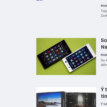
Mobi
Thậm
ZenF
So
Na
Mobi
Dự k
điểm
Ý 
ti
Ý t