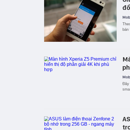
đồ
Mobi
Theo
bán 
Mà
ph
Mobi
Đây 
smar
AS
tr