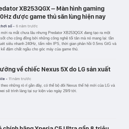
edator XB253QGX – Màn hình gaming
0Hz được game thủ săn lùng hiện nay
hơi số -
6 năm trước
mới ra mắt chưa lâu nhưng Predator XB253QGX đang tạo ra một
sốt cho cộng đồng bởi những công nghệ tối tân mà nó mang lại: tần
uét siêu nhanh 240Hz, tấm nền IPS, thời gian phản hồi 0.5ms GtG và
t kế đậm chất ngầu cho góc máy của game thủ.
tưởng về chiếc Nexus 5X do LG sản xuất
le -
11 năm trước
theo những rò rỉ gần đây, có thể bộ đôi Nexus thế hệ mới của LG và
ei sẽ trình làng tại sự kiện vào ngày 29/9 tới.
á chính hãng Xperia C5 Ultra gần 8 triệu