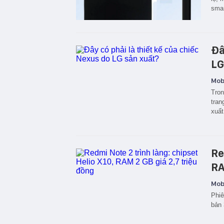
smar
Đâ
LG
Mobi
Tron
tran
xuất
Re
RA
Mobi
Phiê
bản 