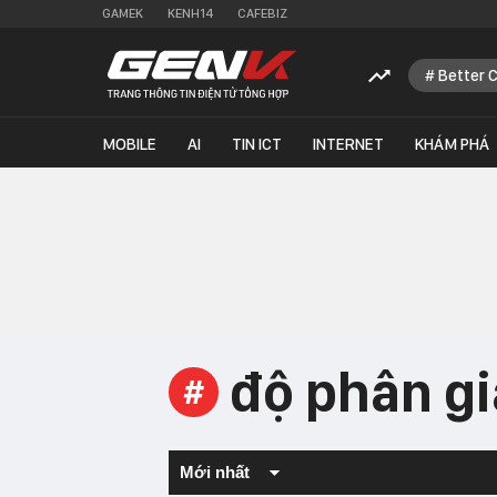
GAMEK
KENH14
CAFEBIZ
Better 
MOBILE
AI
TIN ICT
INTERNET
KHÁM PHÁ
độ phân gi
#
Mới nhất