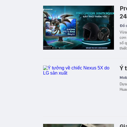
Pr
24
Đồ c
Vừa 
cơn 
số q
thiế
Ý 
Mobi
Dựa 
Huaw
Gi