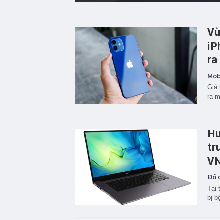
Vừ
iP
ra
Mobi
Giá 
ra m
Hu
tr
V
Đồ c
Tại 
bị b