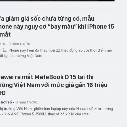
a giảm giá sốc chưa từng có, mẫu
hone này nguy cơ “bay màu” khi iPhone 15
 mắt
le -
3 năm trước
mẫu iPhone này hiện đã thấp hơn 12 triệu đồng so với thời điểm mới
ắt tại thị trường Việt Nam.
awei ra mắt MateBook D 15 tại thị
ường Việt Nam với mức giá gần 16 triệu
NĐ
hơi số -
6 năm trước
thị trường Việt Nam, phiên bản laptop này của Huawei sẽ được trang
ộ xử lý AMD Ryzen 5 3500U, thay vì bộ xử lý của Intel.