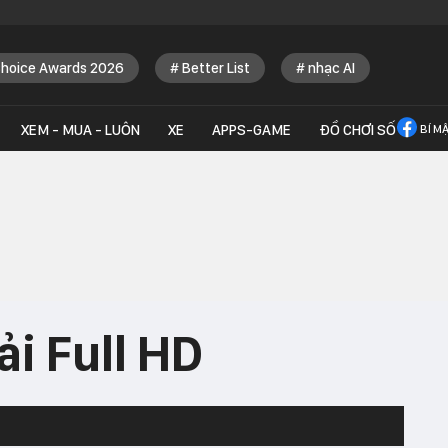
Choice Awards 2026
Better List
nhạc AI
XEM - MUA - LUÔN
XE
APPS-GAME
ĐỒ CHƠI SỐ
BÍ M
ải Full HD