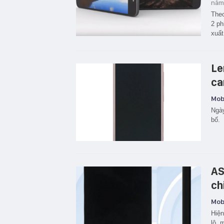
năm
Theo
2 ph
xuất
Le
ca
Mobi
Ngày
bố.
AS
ch
Mobi
Hiện
lộ, 