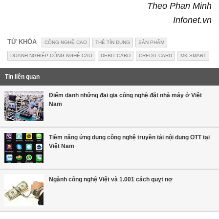
Theo Phan Minh
Infonet.vn
TỪ KHÓA
CÔNG NGHỆ CAO
THẺ TÍN DỤNG
SẢN PHẨM
DOANH NGHIỆP CÔNG NGHỆ CAO
DEBIT CARD
CREDIT CARD
MK SMART
Tin liên quan
Điểm danh những đại gia công nghệ đặt nhà máy ở Việt
Nam
Tiềm năng ứng dụng công nghệ truyền tải nội dung OTT tại
Việt Nam
Ngành công nghệ Việt và 1.001 cách quỵt nợ