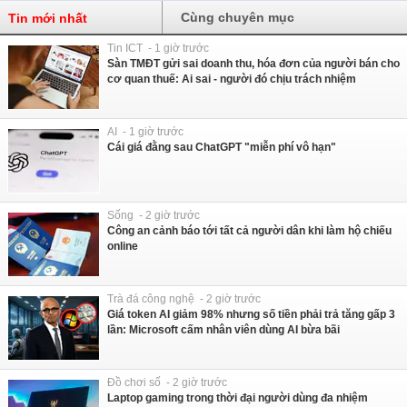
Cùng chuyên mục
Tin mới nhất
Tin ICT - 1 giờ trước
Sàn TMĐT gửi sai doanh thu, hóa đơn của người bán cho
cơ quan thuế: Ai sai - người đó chịu trách nhiệm
AI - 1 giờ trước
Cái giá đằng sau ChatGPT "miễn phí vô hạn"
Sống - 2 giờ trước
Công an cảnh báo tới tất cả người dân khi làm hộ chiếu
online
Trà đá công nghệ - 2 giờ trước
Giá token AI giảm 98% nhưng số tiền phải trả tăng gấp 3
lần: Microsoft cấm nhân viên dùng AI bừa bãi
Đồ chơi số - 2 giờ trước
Laptop gaming trong thời đại người dùng đa nhiệm