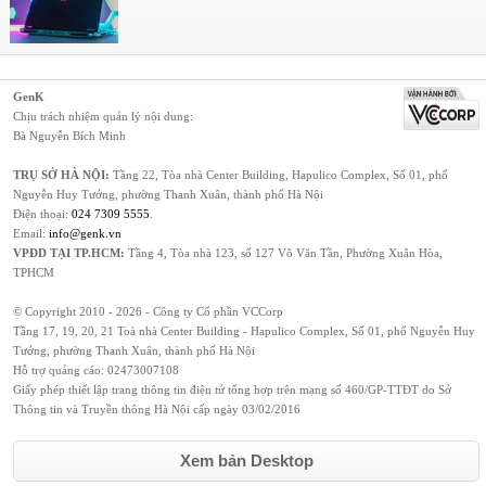
GenK
Chịu trách nhiệm quản lý nội dung:
Bà Nguyễn Bích Minh
TRỤ SỞ HÀ NỘI:
Tầng 22, Tòa nhà Center Building, Hapulico Complex, Số 01, phố
Nguyễn Huy Tưởng, phường Thanh Xuân, thành phố Hà Nội
Điện thoại:
024 7309 5555
.
Email:
info@genk.vn
VPĐD TẠI TP.HCM:
Tầng 4, Tòa nhà 123, số 127 Võ Văn Tần, Phường Xuân Hòa,
TPHCM
© Copyright 2010 - 2026 - Công ty Cổ phần VCCorp
Tầng 17, 19, 20, 21 Toà nhà Center Building - Hapulico Complex, Số 01, phố Nguyễn Huy
Tưởng, phường Thanh Xuân, thành phố Hà Nội
Hỗ trợ quảng cáo:
02473007108
Giấy phép thiết lập trang thông tin điện tử tổng hợp trên mạng số 460/GP-TTĐT do Sở
Thông tin và Truyền thông Hà Nội cấp ngày 03/02/2016
Xem bản Desktop