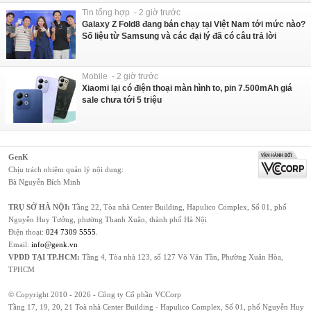
Tin tổng hợp - 2 giờ trước
Galaxy Z Fold8 đang bán chạy tại Việt Nam tới mức nào?
Số liệu từ Samsung và các đại lý đã có câu trả lời
Mobile - 2 giờ trước
Xiaomi lại có điện thoại màn hình to, pin 7.500mAh giá
sale chưa tới 5 triệu
GenK
Chịu trách nhiệm quản lý nội dung:
Bà Nguyễn Bích Minh
TRỤ SỞ HÀ NỘI:
Tầng 22, Tòa nhà Center Building, Hapulico Complex, Số 01, phố
Nguyễn Huy Tưởng, phường Thanh Xuân, thành phố Hà Nội
Điện thoại:
024 7309 5555
.
Email:
info@genk.vn
VPĐD TẠI TP.HCM:
Tầng 4, Tòa nhà 123, số 127 Võ Văn Tần, Phường Xuân Hòa,
TPHCM
© Copyright 2010 - 2026 - Công ty Cổ phần VCCorp
Tầng 17, 19, 20, 21 Toà nhà Center Building - Hapulico Complex, Số 01, phố Nguyễn Huy