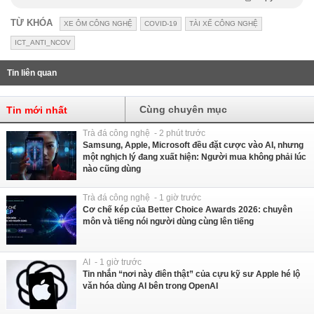
TỪ KHÓA
XE ÔM CÔNG NGHỆ
COVID-19
TÀI XẾ CÔNG NGHỆ
ICT_ANTI_NCOV
Tin liên quan
Cùng chuyên mục
Tin mới nhất
Trà đá công nghệ - 2 phút trước
Samsung, Apple, Microsoft đều đặt cược vào AI, nhưng
một nghịch lý đang xuất hiện: Người mua không phải lúc
nào cũng dùng
Trà đá công nghệ - 1 giờ trước
Cơ chế kép của Better Choice Awards 2026: chuyên
môn và tiếng nói người dùng cùng lên tiếng
AI - 1 giờ trước
Tin nhắn “nơi này điên thật” của cựu kỹ sư Apple hé lộ
văn hóa dùng AI bên trong OpenAI