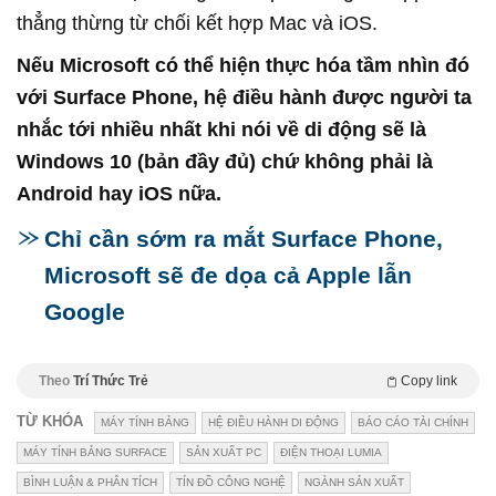
thẳng thừng từ chối kết hợp Mac và iOS.
Nếu Microsoft có thể hiện thực hóa tầm nhìn đó
với Surface Phone, hệ điều hành được người ta
nhắc tới nhiều nhất khi nói về di động sẽ là
Windows 10 (bản đầy đủ) chứ không phải là
Android hay iOS nữa.
Chỉ cần sớm ra mắt Surface Phone,
Microsoft sẽ đe dọa cả Apple lẫn
Google
Theo
Trí Thức Trẻ
Copy link
TỪ KHÓA
MÁY TÍNH BẢNG
HỆ ĐIỀU HÀNH DI ĐỘNG
BÁO CÁO TÀI CHÍNH
MÁY TÍNH BẢNG SURFACE
SẢN XUẤT PC
ĐIỆN THOẠI LUMIA
BÌNH LUẬN & PHÂN TÍCH
TÍN ĐỒ CÔNG NGHỆ
NGÀNH SẢN XUẤT