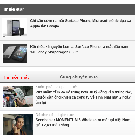
Tin liên quan
Chỉ cần sớm ra mắt Surface Phone, Microsoft sẽ đe dọa cả
Apple lẫn Google
Kết thúc kỉ nguyên Lumia, Surface Phone ra mắt đầu năm
sau, chạy Snapdragon 830?
Cùng chuyên mục
Tin mới nhất
Khám phá - 37 phút trước
Vứt nhầm tấm vé số trúng hơn 30 tỷ đồng vào thùng rác,
người đàn ông khiến cả công ty vệ sinh phải mất 2 ngày
tìm lại
Đồ chơi số - 1 giờ trước
Sennheiser MOMENTUM 5 Wireless ra mắt tại Việt Nam,
giá 12,49 triệu đồng