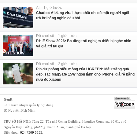
AI - 1 giờ trước
Chatbot AI đang viral thực chất chỉ có một người ngồi
trả lời hàng nghìn câu hỏi
Đồ chơi số - 1 giờ trước
P.H.E Show 2026: Ba tầng trải nghiệm thiết bị nghe nhìn
và giải trí tại gia
Đồ chơi số - 2 giờ trước
Pin dự phòng siêu mỏng của UGREEN: Màu trắng quá
đẹp, sạc MagSafe 15W ngon lành cho iPhone, giá rẻ bằng
nửa đồ Xiaomi
GenK
Chịu trách nhiệm quản lý nội dung:
Bà Nguyễn Bích Minh
TRỤ SỞ HÀ NỘI:
Tầng 22, Tòa nhà Center Building, Hapulico Complex, Số 01, phố
Nguyễn Huy Tưởng, phường Thanh Xuân, thành phố Hà Nội
Điện thoại:
024 7309 5555
.