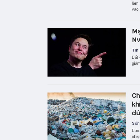
làm 
vào 
Mạ
Nv
Tin 
Bất 
giảm
Ch
kh
đú
Sốn
Bạn 
nhiệ