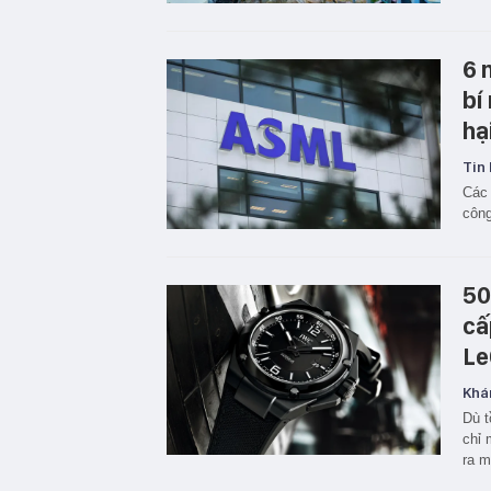
6 
bí
hạ
Tin 
Các 
công
50
cấ
Le
Khá
Dù t
chỉ 
ra m