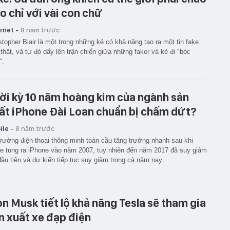
o chỉ với vài con chữ
rnet -
8 năm trước
stopher Blair là một trong những kẻ có khả năng tạo ra một tin fake
thật, và từ đó dấy lên trận chiến giữa những faker và kẻ đi "bóc
".
ời kỳ 10 năm hoàng kim của ngành sản
ất iPhone Đài Loan chuẩn bị chấm dứt?
le -
8 năm trước
trường điện thoại thông minh toàn cầu tăng trưởng nhanh sau khi
e tung ra iPhone vào năm 2007, tuy nhiên đến năm 2017 đã suy giảm
đầu tiên và dự kiến tiếp tục suy giảm trong cả năm nay.
on Musk tiết lộ khả năng Tesla sẽ tham gia
n xuất xe đạp điện