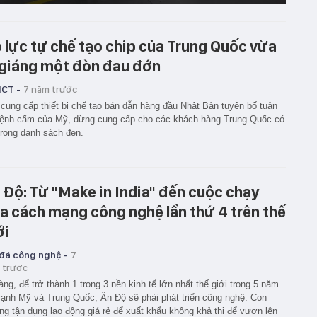
 lực tự chế tạo chip của Trung Quốc vừa
 giáng một đòn đau đớn
ICT -
7 năm trước
cung cấp thiết bị chế tạo bán dẫn hàng đầu Nhật Bản tuyên bố tuân
lệnh cấm của Mỹ, dừng cung cấp cho các khách hàng Trung Quốc có
trong danh sách đen.
 Độ: Từ "Make in India" đến cuộc chạy
a cách mạng công nghệ lần thứ 4 trên thế
ới
 đá công nghệ -
7
 trước
àng, để trở thành 1 trong 3 nền kinh tế lớn nhất thế giới trong 5 năm
cạnh Mỹ và Trung Quốc, Ấn Độ sẽ phải phát triển công nghệ. Con
g tận dụng lao động giá rẻ để xuất khẩu không khả thi để vươn lên