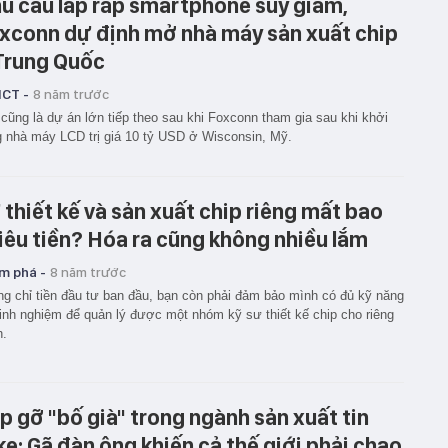
u cầu lắp ráp smartphone suy giảm,
xconn dự định mở nhà máy sản xuất chip
Trung Quốc
ICT -
8 năm trước
cũng là dự án lớn tiếp theo sau khi Foxconn tham gia sau khi khởi
 nhà máy LCD trị giá 10 tỷ USD ở Wisconsin, Mỹ.
 thiết kế và sản xuất chip riêng mất bao
iêu tiền? Hóa ra cũng không nhiều lắm
m phá -
8 năm trước
g chỉ tiền đầu tư ban đầu, bạn còn phải đảm bảo mình có đủ kỹ năng
inh nghiệm để quản lý được một nhóm kỹ sư thiết kế chip cho riêng
h.
p gỡ "bố già" trong ngành sản xuất tin
ke: Gã đàn ông khiến cả thế giới phải chao