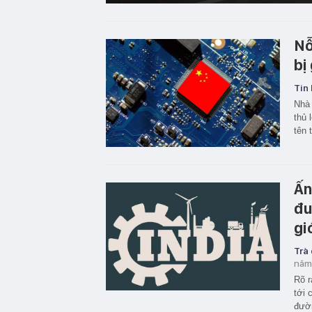
Nỗ
bị
Tin 
Nhà 
thủ 
tên 
Ấn
đu
gi
Trà
năm
Rõ r
tới 
đườn