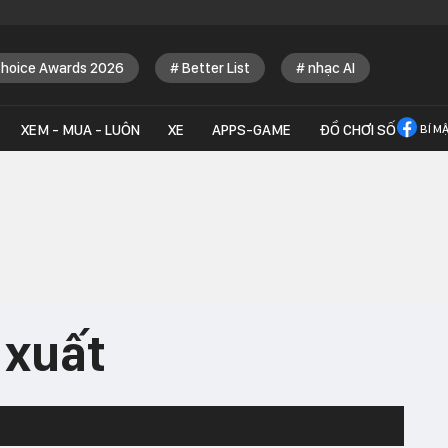
Choice Awards 2026
Better List
nhạc AI
XEM - MUA - LUÔN
XE
APPS-GAME
ĐỒ CHƠI SỐ
BÍ M
 xuất