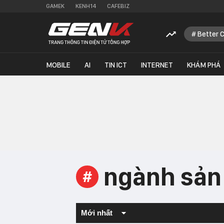
GAMEK
KENH14
CAFEBIZ
Better 
MOBILE
AI
TIN ICT
INTERNET
KHÁM PHÁ
ngành sản
#
Mới nhất