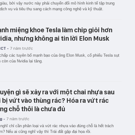
giàu, bởi vậy nước này phải chuyển đổi mô hình kinh tế tập trung
dịch vụ và tiêu thụ sang cách mạng công nghệ và kỹ thuật.
nh miệng khoe Tesla làm chip giỏi hơn
idia, nhưng không ai tin lời Elon Musk
ICT -
7 năm trước
chấp các tuyên bố mạnh bạo của ông Elon Musk, cổ phiếu Tesla sụt
 còn của Nvidia lại tăng.
uyện gì sẽ xảy ra với một chai nhựa sau
i bị vứt vào thùng rác? Hóa ra vứt rác
ng chỗ thôi là chưa đủ
g -
7 năm trước
nghĩ chỉ cần phân loại và vứt rác nhựa vào đúng chỗ là hết trách
m? Nếu ai cũng nghĩ vậy thì Trái đất gặp đại họa rồi.