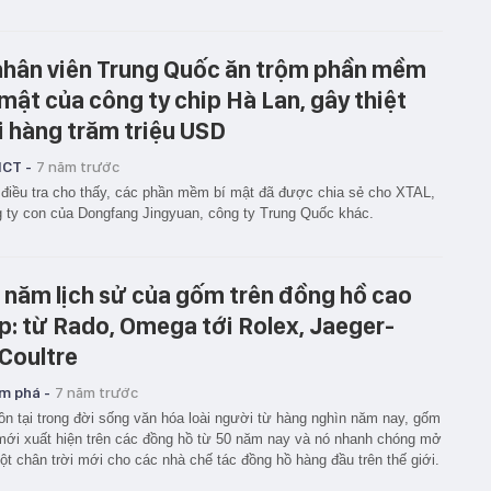
nhân viên Trung Quốc ăn trộm phần mềm
 mật của công ty chip Hà Lan, gây thiệt
i hàng trăm triệu USD
ICT -
7 năm trước
điều tra cho thấy, các phần mềm bí mật đã được chia sẻ cho XTAL,
 ty con của Dongfang Jingyuan, công ty Trung Quốc khác.
 năm lịch sử của gốm trên đồng hồ cao
p: từ Rado, Omega tới Rolex, Jaeger-
Coultre
m phá -
7 năm trước
ồn tại trong đời sống văn hóa loài người từ hàng nghìn năm nay, gốm
mới xuất hiện trên các đồng hồ từ 50 năm nay và nó nhanh chóng mở
ột chân trời mới cho các nhà chế tác đồng hồ hàng đầu trên thế giới.