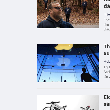
đả
Inte
Chri
như 
phốt
Th
xu
Mobi
Thị 
Appl
lần 
El
sả