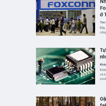
Nh
Fo
ở 
Tin 
Đây 
công
Tự
nh
Khá
Khôn
và k
mìn
Gặ
fa