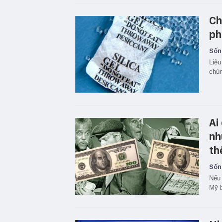
Ch
ph
Sốn
Liệu
chú
Ai
nh
th
Sốn
Nếu 
Mỹ b