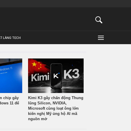
ẬT LÀNG TECH
n chip gây
Kimi K3 gây chấn động Thung
ndows 11 để
lũng Silicon, NVIDIA,
Microsoft cùng loạt ông lớn
kiến nghị Mỹ ủng hộ AI mã
nguồn mở