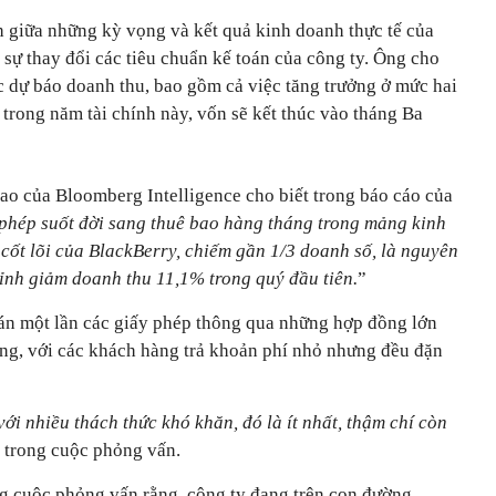
 giữa những kỳ vọng và kết quả kinh doanh thực tế của
o sự thay đổi các tiêu chuẩn kế toán của công ty. Ông cho
ác dự báo doanh thu, bao gồm cả việc tăng trưởng ở mức hai
trong năm tài chính này, vốn sẽ kết thúc vào tháng Ba
cao của Bloomberg Intelligence cho biết trong báo cáo của
 phép suốt đời sang thuê bao hàng tháng trong mảng kinh
t lõi của BlackBerry, chiếm gần 1/3 doanh số, là nguyên
ỉnh giảm doanh thu 11,1% trong quý đầu tiên.
”
án một lần các giấy phép thông qua những hợp đồng lớn
ng, với các khách hàng trả khoản phí nhỏ nhưng đều đặn
ới nhiều thách thức khó khăn, đó là ít nhất, thậm chí còn
t trong cuộc phỏng vấn.
 cuộc phỏng vấn rằng, công ty đang trên con đường