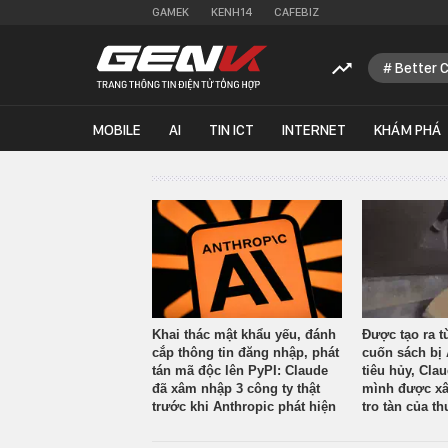
GAMEK
KENH14
CAFEBIZ
Better 
MOBILE
AI
TIN ICT
INTERNET
KHÁM PHÁ
Khai thác mật khẩu yếu, đánh
Được tạo ra t
cắp thông tin đăng nhập, phát
cuốn sách bị 
tán mã độc lên PyPI: Claude
tiêu hủy, Cla
đã xâm nhập 3 công ty thật
mình được xâ
trước khi Anthropic phát hiện
tro tàn của th