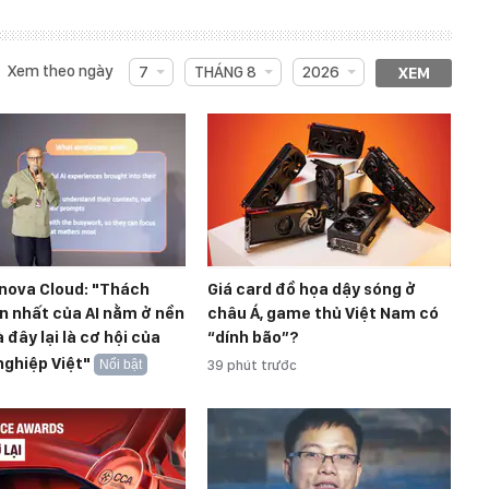
Xem theo ngày
7
THÁNG 8
2026
XEM
nova Cloud: "Thách
Giá card đồ họa dậy sóng ở
n nhất của AI nằm ở nền
châu Á, game thủ Việt Nam có
à đây lại là cơ hội của
“dính bão”?
ghiệp Việt"
Nổi bật
39 phút trước