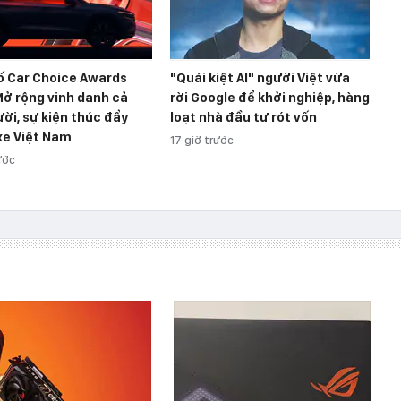
ố Car Choice Awards
"Quái kiệt AI" người Việt vừa
ở rộng vinh danh cả
rời Google để khởi nghiệp, hàng
ời, sự kiện thúc đẩy
loạt nhà đầu tư rót vốn
xe Việt Nam
17 giờ trước
ước