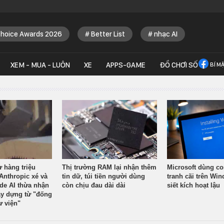
Choice Awards 2026
Better List
nhạc AI
XEM - MUA - LUÔN
XE
APPS-GAME
ĐỒ CHƠI SỐ
BÍ M
ừ hàng triệu
Thị trường RAM lại nhận thêm
Microsoft dùng co
Anthropic xé và
tin dữ, túi tiền người dùng
tranh cãi trên Wi
ude AI thừa nhận
còn chịu đau dài dài
siết kích hoạt lậu
y dựng từ "đống
ư viện"