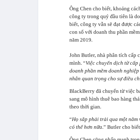
Ông Chen cho biết, khoảng cách
công ty trong quý đầu tiên là d
biết, công ty vẫn sẽ đạt được c
con số với doanh thu phần mềm 
năm 2019.
John Butler, nhà phân tích cấp 
mình. “
Việc chuyển dịch từ cấp
doanh phần mềm doanh nghiệp cố
nhân quan trọng cho sự điều ch
BlackBerry đã chuyển từ việc b
sang mô hình thuê bao hàng thá
theo thời gian.
“
Họ sắp phải trải qua một năm v
có thể hơn nữa
.” Butler cho biế
Ông Chen cũng nhấn mạnh trong