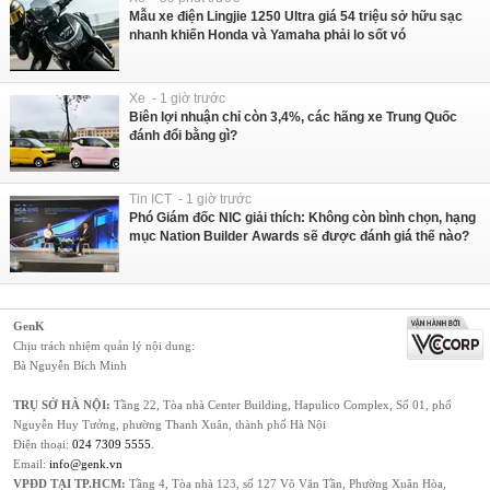
Mẫu xe điện Lingjie 1250 Ultra giá 54 triệu sở hữu sạc
nhanh khiến Honda và Yamaha phải lo sốt vó
Xe - 1 giờ trước
Biên lợi nhuận chỉ còn 3,4%, các hãng xe Trung Quốc
đánh đổi bằng gì?
Tin ICT - 1 giờ trước
Phó Giám đốc NIC giải thích: Không còn bình chọn, hạng
mục Nation Builder Awards sẽ được đánh giá thế nào?
GenK
Chịu trách nhiệm quản lý nội dung:
Bà Nguyễn Bích Minh
TRỤ SỞ HÀ NỘI:
Tầng 22, Tòa nhà Center Building, Hapulico Complex, Số 01, phố
Nguyễn Huy Tưởng, phường Thanh Xuân, thành phố Hà Nội
Điện thoại:
024 7309 5555
.
Email:
info@genk.vn
VPĐD TẠI TP.HCM:
Tầng 4, Tòa nhà 123, số 127 Võ Văn Tần, Phường Xuân Hòa,