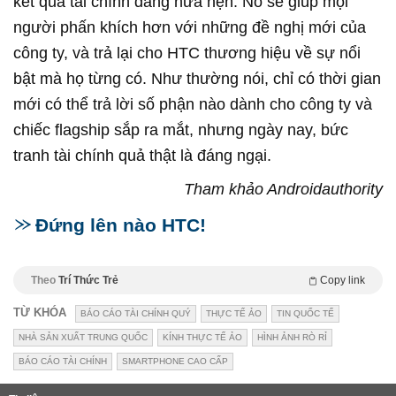
kết quả tài chính đáng hứa hẹn. Nó sẽ giúp mọi
người phấn khích hơn với những đề nghị mới của
công ty, và trả lại cho HTC thương hiệu về sự nổi
bật mà họ từng có. Như thường nói, chỉ có thời gian
mới có thể trả lời số phận nào dành cho công ty và
chiếc flagship sắp ra mắt, nhưng ngày nay, bức
tranh tài chính quả thật là đáng ngại.
Tham khảo Androidauthority
Đứng lên nào HTC!
Theo
Trí Thức Trẻ
Copy link
TỪ KHÓA
BÁO CÁO TÀI CHÍNH QUÝ
THỰC TẾ ẢO
TIN QUỐC TẾ
NHÀ SẢN XUẤT TRUNG QUỐC
KÍNH THỰC TẾ ẢO
HÌNH ẢNH RÒ RỈ
BÁO CÁO TÀI CHÍNH
SMARTPHONE CAO CẤP