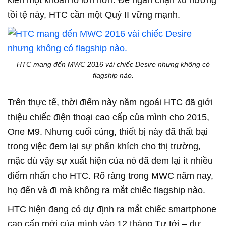
kiến một khoản lỗ lớn hơn. Để ngăn chặn xu hướng
tồi tệ này, HTC cần một Quý II vững mạnh.
HTC mang đến MWC 2016 vài chiếc Desire nhưng không có
flagship nào.
Trên thực tế, thời điểm này năm ngoái HTC đã giới
thiệu chiếc điện thoại cao cấp của mình cho 2015,
One M9. Nhưng cuối cùng, thiết bị này đã thất bại
trong việc đem lại sự phấn khích cho thị trường,
mặc dù vậy sự xuất hiện của nó đã đem lại ít nhiều
điểm nhấn cho HTC. Rõ ràng trong MWC năm nay,
họ đến và đi mà không ra mắt chiếc flagship nào.
HTC hiện đang có dự định ra mắt chiếc smartphone
cao cấp mới của mình vào 12 tháng Tư tới – dự