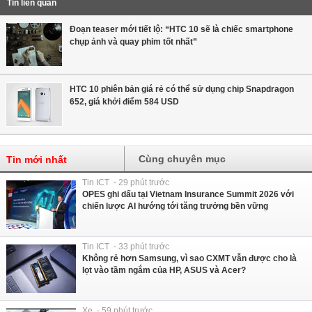
Tin liên quan
Đoạn teaser mới tiết lộ: “HTC 10 sẽ là chiếc smartphone
chụp ảnh và quay phim tốt nhất”
HTC 10 phiên bản giá rẻ có thể sử dụng chip Snapdragon
652, giá khởi điểm 584 USD
Cùng chuyên mục
Tin mới nhất
Tin ICT - 29 phút trước
OPES ghi dấu tại Vietnam Insurance Summit 2026 với
chiến lược AI hướng tới tăng trưởng bền vững
Tin ICT - 33 phút trước
Không rẻ hơn Samsung, vì sao CXMT vẫn được cho là
lọt vào tầm ngắm của HP, ASUS và Acer?
Xe - 59 phút trước