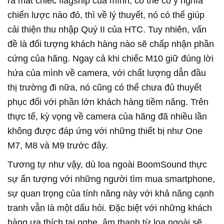
ra mắt chiếc flagship của mình, có thể có ý nghĩa
chiến lược nào đó, thì về lý thuyết, nó có thể giúp
cải thiện thu nhập Quý II của HTC. Tuy nhiên, vấn
đề là đối tượng khách hàng nào sẽ chấp nhận phần
cứng của hãng. Ngay cả khi chiếc M10 giữ đúng lời
hứa của mình về camera, với chất lượng dẫn đầu
thị trường đi nữa, nó cũng có thể chưa đủ thuyết
phục đối với phần lớn khách hàng tiềm năng. Trên
thực tế, kỳ vọng về camera của hãng đã nhiều lần
không được đáp ứng với những thiết bị như One
M7, M8 và M9 trước đây.
Tương tự như vậy, dù loa ngoài BoomSound thực
sự ấn tượng với những người tìm mua smartphone,
sự quan trọng của tính năng này với khả năng cạnh
tranh vẫn là một dấu hỏi. Đặc biệt với những khách
hàng ưa thích tai nghe, âm thanh từ loa ngoài sẽ