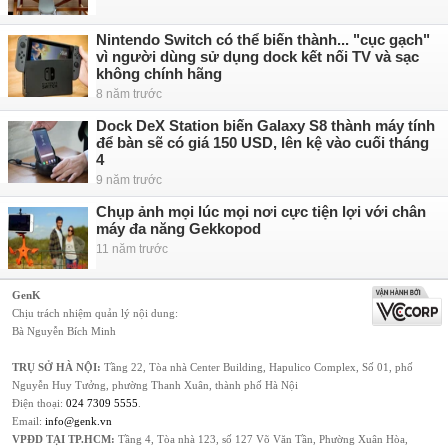
Nintendo Switch có thể biến thành... "cục gạch"
vì người dùng sử dụng dock kết nối TV và sạc
không chính hãng
8 năm trước
Dock DeX Station biến Galaxy S8 thành máy tính
để bàn sẽ có giá 150 USD, lên kệ vào cuối tháng
4
9 năm trước
Chụp ảnh mọi lúc mọi nơi cực tiện lợi với chân
máy đa năng Gekkopod
11 năm trước
GenK
Chịu trách nhiệm quản lý nội dung:
Bà Nguyễn Bích Minh
TRỤ SỞ HÀ NỘI:
Tầng 22, Tòa nhà Center Building, Hapulico Complex, Số 01, phố
Nguyễn Huy Tưởng, phường Thanh Xuân, thành phố Hà Nội
Điện thoại:
024 7309 5555
.
Email:
info@genk.vn
VPĐD TẠI TP.HCM:
Tầng 4, Tòa nhà 123, số 127 Võ Văn Tần, Phường Xuân Hòa,