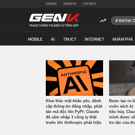
GAMEK
KENH14
CAFEBIZ
Better 
MOBILE
AI
TIN ICT
INTERNET
KHÁM PHÁ
Khai thác mật khẩu yếu, đánh
Được tạo ra t
cắp thông tin đăng nhập, phát
cuốn sách bị 
tán mã độc lên PyPI: Claude
tiêu hủy, Cla
đã xâm nhập 3 công ty thật
mình được xâ
trước khi Anthropic phát hiện
tro tàn của th