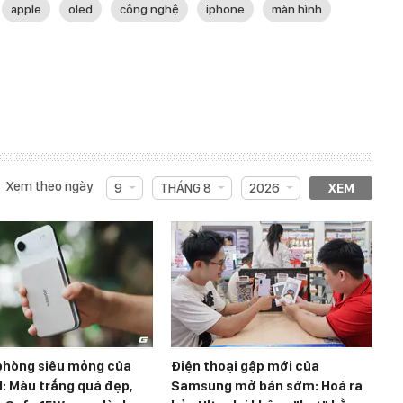
apple
oled
công nghệ
iphone
màn hình
Xem theo ngày
9
THÁNG 8
2026
XEM
 phòng siêu mỏng của
Điện thoại gập mới của
: Màu trắng quá đẹp,
Samsung mở bán sớm: Hoá ra