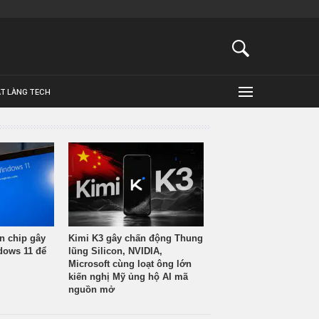
ẬT LÀNG TECH
n chip gây
Kimi K3 gây chấn động Thung
ndows 11 để
lũng Silicon, NVIDIA,
Microsoft cùng loạt ông lớn
kiến nghị Mỹ ủng hộ AI mã
nguồn mở