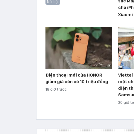
sạc Ma
Nổi bật
cho iPh
Xiaomi
Điện thoại mới của HONOR
Viettel
giảm giá còn có 10 triệu đồng
một ch
điện th
18 giờ trước
Samsu
20 giờ t