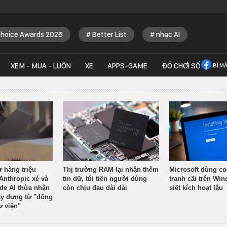
Choice Awards 2026
Better List
nhạc AI
XEM - MUA - LUÔN
XE
APPS-GAME
ĐỒ CHƠI SỐ
BÍ M
ừ hàng triệu
Thị trường RAM lại nhận thêm
Microsoft dùng co
Anthropic xé và
tin dữ, túi tiền người dùng
tranh cãi trên Wi
ude AI thừa nhận
còn chịu đau dài dài
siết kích hoạt lậu
y dựng từ "đống
ư viện"