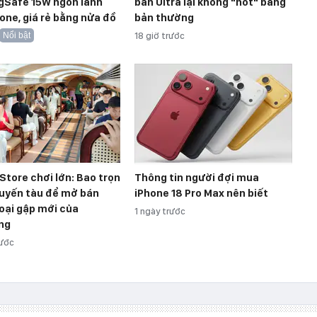
gSafe 15W ngon lành
bản Ultra lại không "hot" bằng
one, giá rẻ bằng nửa đồ
bản thường
Nổi bật
18 giờ trước
 Store chơi lớn: Bao trọn
Thông tin người đợi mua
uyến tàu để mở bán
iPhone 18 Pro Max nên biết
oại gập mới của
1 ngày trước
ng
rước