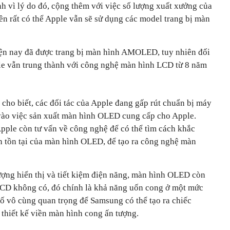
nh vì lý do đó, cộng thêm với việc số lượng xuất xưởng của
nên rất có thể Apple vẫn sẽ sử dụng các model trang bị màn
n nay đã được trang bị màn hình AMOLED, tuy nhiên đối
le vẫn trung thành với công nghệ màn hình LCD từ 8 năm
cho biết, các đối tác của Apple đang gấp rút chuẩn bị máy
y vào việc sản xuất màn hình OLED cung cấp cho Apple.
pple còn tư vấn về công nghệ để có thể tìm cách khắc
 tồn tại của màn hình OLED, để tạo ra công nghệ màn
ượng hiển thị và tiết kiệm điện năng, màn hình OLED còn
CD không có, đó chính là khả năng uốn cong ở một mức
tố vô cùng quan trọng để Samsung có thể tạo ra chiếc
thiết kế viền màn hình cong ấn tượng.