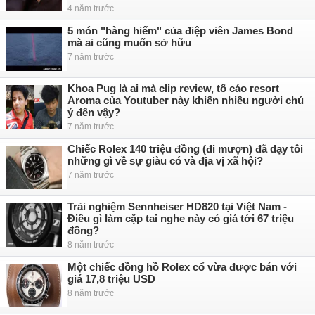
4 năm trước
5 món "hàng hiếm" của điệp viên James Bond
mà ai cũng muốn sở hữu
7 năm trước
Khoa Pug là ai mà clip review, tố cáo resort
Aroma của Youtuber này khiến nhiều người chú
ý đến vậy?
7 năm trước
Chiếc Rolex 140 triệu đồng (đi mượn) đã dạy tôi
những gì về sự giàu có và địa vị xã hội?
7 năm trước
Trải nghiệm Sennheiser HD820 tại Việt Nam -
Điều gì làm cặp tai nghe này có giá tới 67 triệu
đồng?
8 năm trước
Một chiếc đồng hồ Rolex cổ vừa được bán với
giá 17,8 triệu USD
8 năm trước