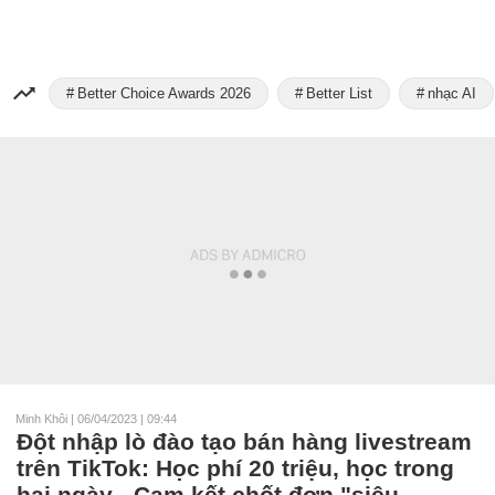
Better Choice Awards 2026
Better List
nhạc AI
Minh Khôi
|
06/04/2023 | 09:44
Đột nhập lò đào tạo bán hàng livestream
trên TikTok: Học phí 20 triệu, học trong
hai ngày - Cam kết chốt đơn "siêu