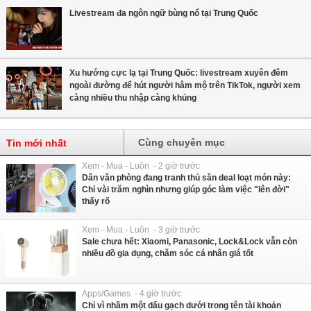
Livestream đa ngôn ngữ bùng nổ tại Trung Quốc
Xu hướng cực lạ tại Trung Quốc: livestream xuyên đêm
ngoài đường để hút người hâm mộ trên TikTok, người xem
càng nhiều thu nhập càng khủng
Cùng chuyên mục
Tin mới nhất
Xem - Mua - Luôn - 2 giờ trước
Dân văn phòng đang tranh thủ săn deal loạt món này:
Chỉ vài trăm nghìn nhưng giúp góc làm việc "lên đời"
thấy rõ
Xem - Mua - Luôn - 3 giờ trước
Sale chưa hết: Xiaomi, Panasonic, Lock&Lock vẫn còn
nhiều đồ gia dụng, chăm sóc cá nhân giá tốt
Apps/Games - 4 giờ trước
Chỉ vì nhầm một dấu gạch dưới trong tên tài khoản