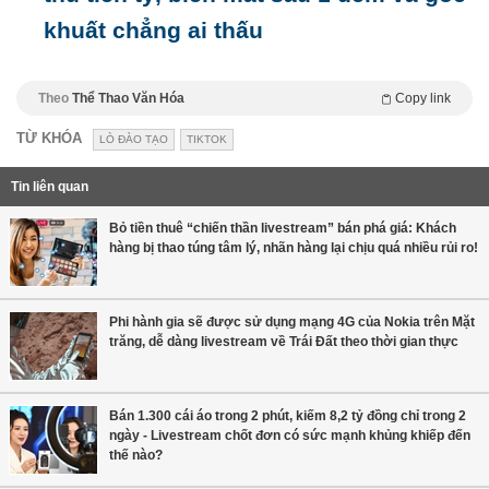
khuất chẳng ai thấu
Theo
Thể Thao Văn Hóa
Copy link
TỪ KHÓA
LÒ ĐÀO TẠO
TIKTOK
Tin liên quan
Bỏ tiền thuê “chiến thần livestream” bán phá giá: Khách
hàng bị thao túng tâm lý, nhãn hàng lại chịu quá nhiều rủi ro!
Phi hành gia sẽ được sử dụng mạng 4G của Nokia trên Mặt
trăng, dễ dàng livestream về Trái Đất theo thời gian thực
Bán 1.300 cái áo trong 2 phút, kiếm 8,2 tỷ đồng chỉ trong 2
ngày - Livestream chốt đơn có sức mạnh khủng khiếp đến
thế nào?