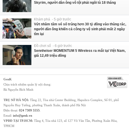
Skyrim, người đàn ông vô tội phải ngồi tù 18 tháng
Khám phá - 5 giờ trước
Vứt nhầm tấm vé số trúng hơn 30 tỷ đồng vào thùng rác,
người đàn ông khiến cả công ty vệ sinh phải mất 2 ngày
tìm lại
Đồ chơi số - 6 giờ trước
Sennheiser MOMENTUM 5 Wireless ra mắt tại Việt Nam,
giá 12,49 triệu đồng
GenK
Chịu trách nhiệm quản lý nội dung:
Bà Nguyễn Bích Minh
TRỤ SỞ HÀ NỘI:
Tầng 22, Tòa nhà Center Building, Hapulico Complex, Số 01, phố
Nguyễn Huy Tưởng, phường Thanh Xuân, thành phố Hà Nội
Điện thoại:
024 7309 5555
.
Email:
info@genk.vn
VPĐD TẠI TP.HCM:
Tầng 4, Tòa nhà 123, số 127 Võ Văn Tần, Phường Xuân Hòa,
TPHCM