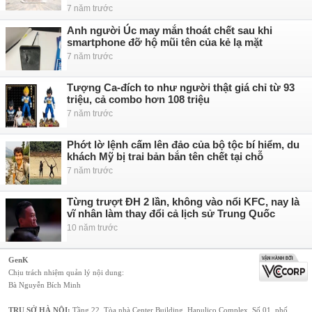
7 năm trước
Anh người Úc may mắn thoát chết sau khi
smartphone đỡ hộ mũi tên của kẻ lạ mặt
7 năm trước
Tượng Ca-đích to như người thật giá chỉ từ 93
triệu, cả combo hơn 108 triệu
7 năm trước
Phớt lờ lệnh cấm lên đảo của bộ tộc bí hiểm, du
khách Mỹ bị trai bản bắn tên chết tại chỗ
7 năm trước
Từng trượt ĐH 2 lần, không vào nổi KFC, nay là
vĩ nhân làm thay đổi cả lịch sử Trung Quốc
10 năm trước
GenK
Chịu trách nhiệm quản lý nội dung:
Bà Nguyễn Bích Minh
TRỤ SỞ HÀ NỘI:
Tầng 22, Tòa nhà Center Building, Hapulico Complex, Số 01, phố