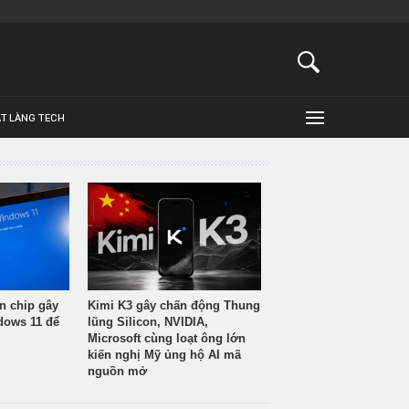
ẬT LÀNG TECH
n chip gây
Kimi K3 gây chấn động Thung
ndows 11 để
lũng Silicon, NVIDIA,
Microsoft cùng loạt ông lớn
kiến nghị Mỹ ủng hộ AI mã
nguồn mở