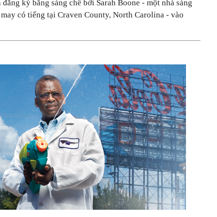
và đăng ký bằng sáng chế bởi Sarah Boone - một nhà sáng
may có tiếng tại Craven County, North Carolina - vào