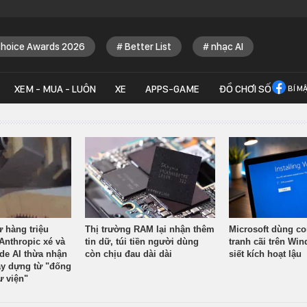
Choice Awards 2026
Better List
nhạc AI
XEM - MUA - LUÔN
XE
APPS-GAME
ĐỒ CHƠI SỐ
BÍ M
ừ hàng triệu
Thị trường RAM lại nhận thêm
Microsoft dùng co
Anthropic xé và
tin dữ, túi tiền người dùng
tranh cãi trên Wi
ude AI thừa nhận
còn chịu đau dài dài
siết kích hoạt lậu
y dựng từ "đống
ư viện"