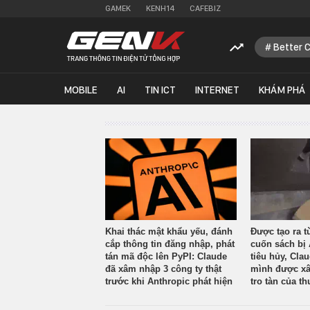
GAMEK
KENH14
CAFEBIZ
Better 
MOBILE
AI
TIN ICT
INTERNET
KHÁM PHÁ
Khai thác mật khẩu yếu, đánh
Được tạo ra t
cắp thông tin đăng nhập, phát
cuốn sách bị 
tán mã độc lên PyPI: Claude
tiêu hủy, Cla
đã xâm nhập 3 công ty thật
mình được xâ
trước khi Anthropic phát hiện
tro tàn của th