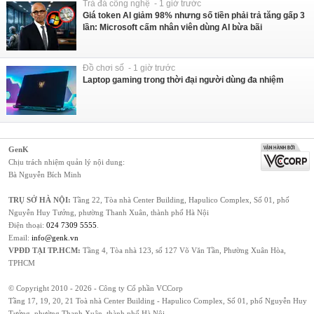
Trà đá công nghệ - 1 giờ trước
Giá token AI giảm 98% nhưng số tiền phải trả tăng gấp 3
lần: Microsoft cấm nhân viên dùng AI bừa bãi
Đồ chơi số - 1 giờ trước
Laptop gaming trong thời đại người dùng đa nhiệm
GenK
Chịu trách nhiệm quản lý nội dung:
Bà Nguyễn Bích Minh
TRỤ SỞ HÀ NỘI:
Tầng 22, Tòa nhà Center Building, Hapulico Complex, Số 01, phố
Nguyễn Huy Tưởng, phường Thanh Xuân, thành phố Hà Nội
Điện thoại:
024 7309 5555
.
Email:
info@genk.vn
VPĐD TẠI TP.HCM:
Tầng 4, Tòa nhà 123, số 127 Võ Văn Tần, Phường Xuân Hòa,
TPHCM
© Copyright 2010 - 2026 - Công ty Cổ phần VCCorp
Tầng 17, 19, 20, 21 Toà nhà Center Building - Hapulico Complex, Số 01, phố Nguyễn Huy
Tưởng, phường Thanh Xuân, thành phố Hà Nội