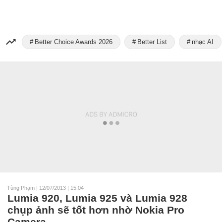
Better Choice Awards 2026
Better List
nhạc AI
Tùng Phạm
|
12/07/2013 | 15:04
Lumia 920, Lumia 925 và Lumia 928
chụp ảnh sẽ tốt hơn nhờ Nokia Pro
Camera