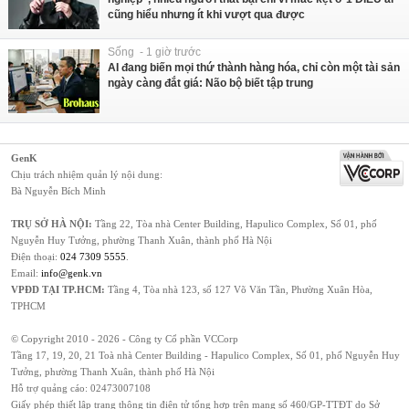
cũng hiểu nhưng ít khi vượt qua được
Sống - 1 giờ trước
AI đang biến mọi thứ thành hàng hóa, chỉ còn một tài sản
ngày càng đắt giá: Não bộ biết tập trung
GenK
Chịu trách nhiệm quản lý nội dung:
Bà Nguyễn Bích Minh
TRỤ SỞ HÀ NỘI:
Tầng 22, Tòa nhà Center Building, Hapulico Complex, Số 01, phố
Nguyễn Huy Tưởng, phường Thanh Xuân, thành phố Hà Nội
Điện thoại:
024 7309 5555
.
Email:
info@genk.vn
VPĐD TẠI TP.HCM:
Tầng 4, Tòa nhà 123, số 127 Võ Văn Tần, Phường Xuân Hòa,
TPHCM
© Copyright 2010 - 2026 - Công ty Cổ phần VCCorp
Tầng 17, 19, 20, 21 Toà nhà Center Building - Hapulico Complex, Số 01, phố Nguyễn Huy
Tưởng, phường Thanh Xuân, thành phố Hà Nội
Hỗ trợ quảng cáo:
02473007108
Giấy phép thiết lập trang thông tin điện tử tổng hợp trên mạng số 460/GP-TTĐT do Sở