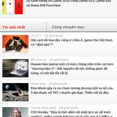
So sánh thông số Lumia 1020 cùng Lumia 925, Lumia 920
và Nokia 808 PureView
Cùng chuyên mục
Tin mới nhất
Tin ICT - 10 phút trước
Giá card đồ họa dậy sóng ở châu Á, game thủ Việt Nam
có “dính bão”?
Đồ chơi số - 23 phút trước
Huawei bán laptop mới có màn chống nhìn trộm xịn hơn
"thương hiệu S": Giữ nguyên độ nét, không giảm độ
sáng, có nút bật tắt vật lý
Khám phá - 40 phút trước
Elon Musk gây ra va chạm tương đương một vụ nổ của
3 tấn thuốc nổ TNT, chuyên gia Nga: Thiếu sót từ đầu
Trà đá công nghệ - 58 phút trước
CEO Nvidia: "Đây là thời điểm tốt nhất lịch sử để khởi
nghiệp", nhiều người thất bại chỉ vì mắc kẹt ở 1 ĐIỀU ai