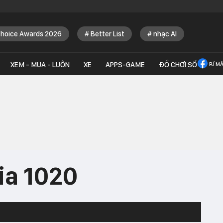
Choice Awards 2026
Better List
nhạc AI
XEM - MUA - LUÔN
XE
APPS-GAME
ĐỒ CHƠI SỐ
BÍ M
ia 1020