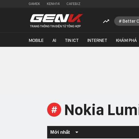
GAMEK
KENH14
CAFEBIZ
Better 
MOBILE
AI
TIN ICT
INTERNET
KHÁM PHÁ
Nokia Lum
#
Mới nhất