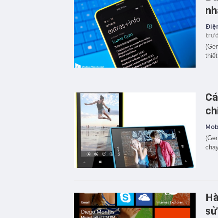
nh
Điện
trư
(Gen
thiế
Cá
ch
Mobi
(Gen
chạy
Hà
sử