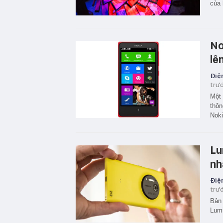
của 
No
lê
Điện
trư
Một 
thôn
Noki
Lu
nh
Điện
trư
Bản 
Lumi