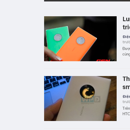
Lu
tr
Điện
trư
Được
cùng
Th
sm
Điện
trư
Trên
HTC