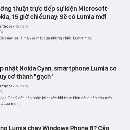
ờng thuật trực tiếp sự kiện Microsoft-
kia, 15 giờ chiều nay: Sẽ có Lumia mới
 thoại -
12 năm
ớc
iện này sẽ là màn ra mắt của những chiếc Lumia mới.
p nhật Nokia Cyan, smartphone Lumia có
uy cơ thành "gạch"
 thoại -
12 năm
ớc
đọc GenK nên cân nhắc kỹ trước khi thực hiện nâng cấp cho máy
a của mình.
ng Lumia chạy Windows Phone 8? Cập