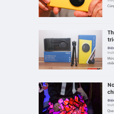
trư
Cùng
Th
tr
Điện
trư
Mức 
nhiề
No
ch
Điện
trư
Qua 