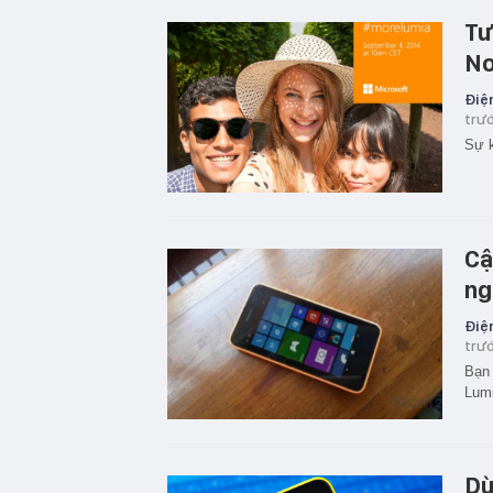
Tư
No
Điện
trư
Sự k
Cậ
ng
Điện
trư
Bạn 
Lumi
Dù