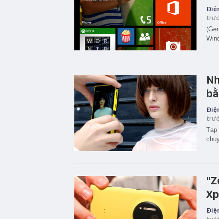
Điện
trư
(Gen
Wind
Nh
bằ
Điện
trư
Tạp 
chuy
"Z
Xp
Điện