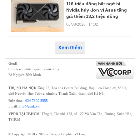
116 triệu đồng bất ngờ bị
Nvidia hủy đơn vì Asus tăng
giá thêm 13,2 triệu đồng
06/08/2026 | 14:02
Xem thêm
GenK
Chịu trách nhiệm quản lý nội dung:
Bà Nguyễn Bích Minh
TRỤ SỞ HÀ NỘI:
Tầng 22, Tòa nhà Center Building, Hapulico Complex, Số 01,
phố Nguyễn Huy Tưởng, phường Thanh Xuân, thành phố Hà Nội
Điện thoại:
024 7309 5555
.
Email:
info@genk.vn
VPĐD TẠI TP.HCM:
Tầng 4, Tòa nhà 123, số 127 Võ Văn Tần, Phường Xuân Hòa,
TPHCM
© Copyright 2010 - 2026 - Công ty Cổ phần VCCorp