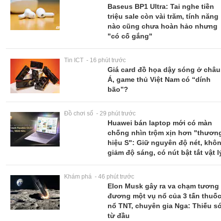
Baseus BP1 Ultra: Tai nghe tiền
triệu sale còn vài trăm, tính năng
nào cũng chưa hoàn hảo nhưng
"có cố gắng"
Tin ICT - 16 phút trước
Giá card đồ họa dậy sóng ở châu
Á, game thủ Việt Nam có “dính
bão”?
Đồ chơi số - 29 phút trước
Huawei bán laptop mới có màn
chống nhìn trộm xịn hơn "thươn
hiệu S": Giữ nguyên độ nét, khô
giảm độ sáng, có nút bật tắt vật l
Khám phá - 46 phút trước
Elon Musk gây ra va chạm tương
đương một vụ nổ của 3 tấn thuố
nổ TNT, chuyên gia Nga: Thiếu só
từ đầu