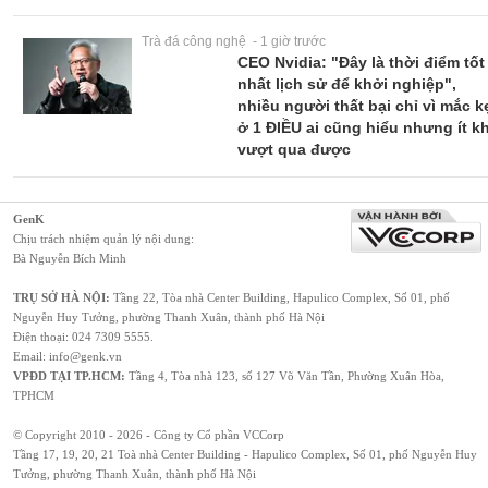
Trà đá công nghệ - 1 giờ trước
CEO Nvidia: "Đây là thời điểm tốt
nhất lịch sử để khởi nghiệp",
nhiều người thất bại chỉ vì mắc k
ở 1 ĐIỀU ai cũng hiểu nhưng ít kh
vượt qua được
GenK
Chịu trách nhiệm quản lý nội dung:
Bà Nguyễn Bích Minh
TRỤ SỞ HÀ NỘI:
Tầng 22, Tòa nhà Center Building, Hapulico Complex, Số 01, phố
Nguyễn Huy Tưởng, phường Thanh Xuân, thành phố Hà Nội
Điện thoại:
024 7309 5555
.
Email:
info@genk.vn
VPĐD TẠI TP.HCM:
Tầng 4, Tòa nhà 123, số 127 Võ Văn Tần, Phường Xuân Hòa,
TPHCM
© Copyright 2010 - 2026 - Công ty Cổ phần VCCorp
Tầng 17, 19, 20, 21 Toà nhà Center Building - Hapulico Complex, Số 01, phố Nguyễn Huy
Tưởng, phường Thanh Xuân, thành phố Hà Nội