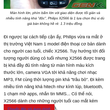
Màn hình lớn, phím bấm lớn với giao diện được tối giản và
nhiều tính năng khá "độc", Philips X2566 là 1 lựa chọn thú vị dù
giá bán không hề rẻ: 1.3 triệu đồng.
Đi ngược lại cách tiếp cận ấy, Philips vừa ra mắt ở
thị trường Việt Nam 1 model điện thoại cơ bản dành
cho người cao tuổi, chiếc X2566. Tuy hướng tới đối
tượng người dùng có tuổi nhưng X2566 được trang
bị khá đầy đủ tính năng từ màn hình màu kích
thước lớn, camera VGA tới khả năng chơi nhạc
MP3, FM cùng thời lượng pin khá "trâu bò". Đi kèm
nhiều tính năng khá hitech như kính lúp, bluetooth,
1 chạm mở apps, nhắn tin MMS...
Có thể nói,
X2566 dành cho những người tuổi cao mắt kém
nhưng vẫn... chưa chịu già.
Chuyển đến nội dung chính