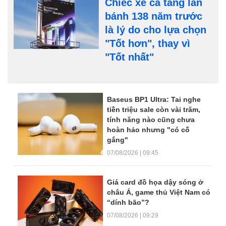
Chiếc xe cà tàng lăn
bánh 138 năm trước
là lý do cho lựa chọn
"Tốt hơn", thay vì
"Tốt nhất"
Dòng tin trang chủ
Baseus BP1 Ultra: Tai nghe
tiền triệu sale còn vài trăm,
tính năng nào cũng chưa
hoàn hảo nhưng "có cố
gắng"
07/08/2026 | 09:45
Giá card đồ họa dậy sóng ở
châu Á, game thủ Việt Nam có
“dính bão”?
07/08/2026 | 09:29