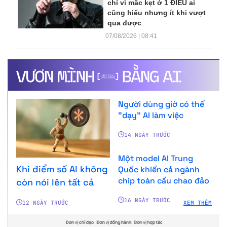
chỉ vì mắc kẹt ở 1 ĐIỀU ai
cũng hiểu nhưng ít khi vượt
qua được
07/08/2026 | 08:41
Người dùng giờ có thể
"dạy" AI làm việc
14 NGÀY TRƯỚC
Một model AI Trung
Khi điểm số AI không
Quốc khiến cả ngành
chip toàn cầu chao đảo
còn nói lên tất cả
16 NGÀY TRƯỚC
12 NGÀY TRƯỚC
XEM THÊM