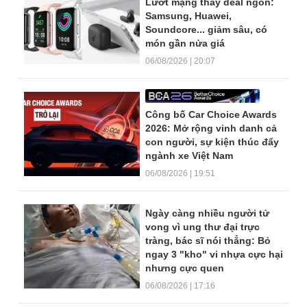
Lướt mạng thấy deal ngon:
Samsung, Huawei,
Soundcore... giảm sâu, có
món gần nửa giá
06/08/2026 | 20:07
Công bố Car Choice Awards
2026: Mở rộng vinh danh cả
con người, sự kiện thúc đẩy
ngành xe Việt Nam
06/08/2026 | 19:51
Ngày càng nhiều người tử
vong vì ung thư đại trực
tràng, bác sĩ nói thẳng: Bỏ
ngay 3 "kho" vi nhựa cực hại
nhưng cực quen
06/08/2026 | 17:16