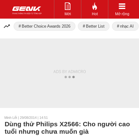
Mới
Hot
Mở rộng
Better Choice Awards 2026
Better List
nhạc AI
Minh Lết
|
29/08/2014 | 14:51
Dùng thử Philips X2566: Cho người cao
tuổi nhưng chưa muốn già