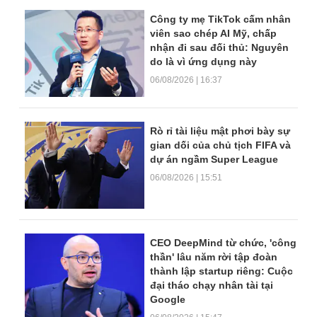
Công ty mẹ TikTok cấm nhân
viên sao chép AI Mỹ, chấp
nhận đi sau đối thủ: Nguyên
do là vì ứng dụng này
06/08/2026 | 16:37
Rò rỉ tài liệu mật phơi bày sự
gian dối của chủ tịch FIFA và
dự án ngầm Super League
06/08/2026 | 15:51
CEO DeepMind từ chức, 'công
thần' lâu năm rời tập đoàn
thành lập startup riêng: Cuộc
đại tháo chạy nhân tài tại
Google