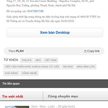
Tầng 17, 19, 20, 21 Toà nhà Center Building - Hapulico Complex, Số 01, phố
Nguyễn Huy Tưởng, phường Thanh Xuân, thành phố Hà Nội
Hỗ trợ quảng cáo:
02473007108
Giấy phép thiết lập trang thông tin điện tử tổng hợp trên mạng số 460/GP-TTĐT do
Sở Thông tin và Truyền thông Hà Nội cấp ngày 03/02/2016
Xem bản Desktop
Theo
PLXH
Copy link
TỪ KHÓA
PHILIPS
MP3
VIỆT NAM
TIẾP CẬN PHÂN KHÚC KHÁCH HÀNG CÓ TUỔI
REVIEW
MÀN HÌNH LỚN
KHẢ NĂNG
CÔNG NGHỆ
Tin liên quan
Cùng chuyên mục
Tin mới nhất
Xem - Mua - Luôn - 30 giây trước