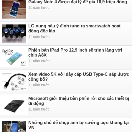
Galaxy Note 4 được đại lý đề giá 16,9 triệu đồng
11 năm trước
LG nung nấu ý định tung ra smartwatch hoạt
động độc lập
11 năm trước
Phiên bản iPad Pro 12,9 inch sẽ trình làng với
chip A8X
11 năm trước
Xem video 5K với dây cáp USB Type-C sắp được
công bố?
11 năm trước
Microsoft giới thiệu bàn phím rời cho các thiết bị
di động
11 năm trước
Những chú dế chụp ảnh tự sướng cực khủng tại
VN