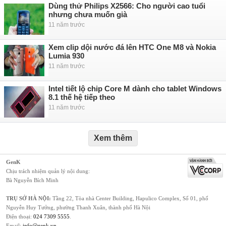
Dùng thử Philips X2566: Cho người cao tuổi
nhưng chưa muốn già
11 năm trước
Xem clip dội nước đá lên HTC One M8 và Nokia
Lumia 930
11 năm trước
Intel tiết lộ chip Core M dành cho tablet Windows
8.1 thế hệ tiếp theo
11 năm trước
Xem thêm
GenK
Chịu trách nhiệm quản lý nội dung:
Bà Nguyễn Bích Minh
TRỤ SỞ HÀ NỘI:
Tầng 22, Tòa nhà Center Building, Hapulico Complex, Số 01, phố
Nguyễn Huy Tưởng, phường Thanh Xuân, thành phố Hà Nội
Điện thoại:
024 7309 5555
.
Email:
info@genk.vn